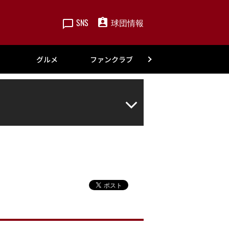
SNS
球団情報
楽天
グルメ
ファンクラブ
アカデミー