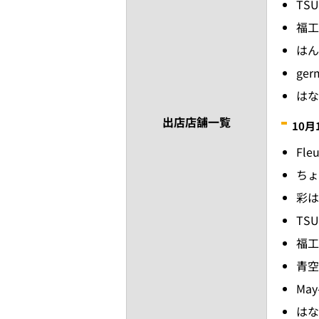
TSU
福工
はん
ger
はな
出店店舗一覧
10月
Fl
ちょ
彩は
TSU
福工
青空c
May
はな