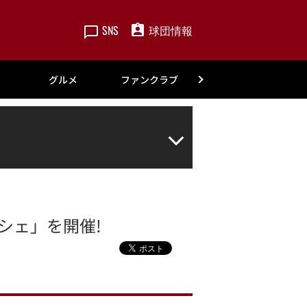
SNS
球団情報
楽天
グルメ
ファンクラブ
アカデミー
ルシェ」を開催!