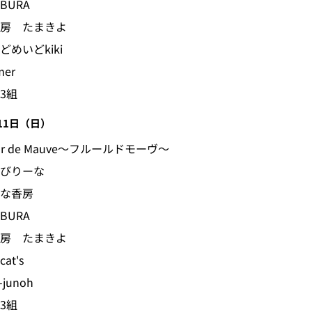
BURA
房 たまきよ
どめいどkiki
mer
3組
11日（日）
eur de Mauve～フルールドモーヴ～
びりーな
な香房
BURA
房 たまきよ
at's
-junoh
3組