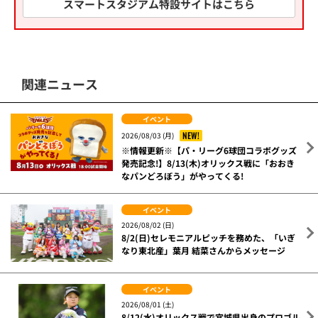
スマートスタジアム特設サイトはこちら
関連ニュース
イベント
NEW!
2026/08/03 (月)
※情報更新※【パ・リーグ6球団コラボグッズ
発売記念!】8/13(木)オリックス戦に「おおき
なパンどろぼう」がやってくる!
イベント
2026/08/02 (日)
8/2(日)セレモニアルピッチを務めた、「いぎ
なり東北産」葉月 結菜さんからメッセージ
イベント
2026/08/01 (土)
8/12(水)オリックス戦で宮城県出身のプロゴル