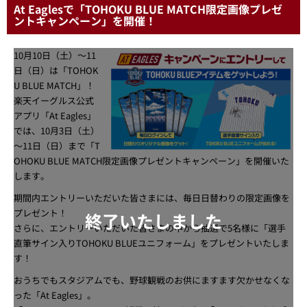
At Eaglesで「TOHOKU BLUE MATCH限定画像プレゼ
ントキャンペーン」を開催！
10月10日（土）～11
日（日）は「TOHOK
U BLUE MATCH」！
楽天イーグルス公式
アプリ「At Eagles」
では、10月3日（土）
～11日（日）まで「T
OHOKU BLUE MATCH限定画像プレゼントキャンペーン」を開催いた
します。
期間内エントリーいただいた皆さまには、毎日日替わりの限定画像を
プレゼント！
終了いたしました
さらに、エントリーいただいた皆さまの中から抽選で5名様に「選手
直筆サイン入りTOHOKU BLUEユニフォーム」をプレゼントいたしま
す！
おうちでもスタジアムでも、野球観戦のお供にますます欠かせなくな
った「At Eagles」。