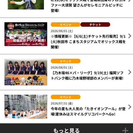
ファー大須賀 望さんがセレモニアルピッチに
登場!
イベント
チケット
2026/08/01 (土)
※情報更新※【6/6(土)チケット先行販売】9/1
(火)秋田市 こまちスタジアムでオリックス戦を
開催!
イベント
2026/08/01 (土)
【乃木坂46×パ・リーグ】9/19(土) 福岡ソフ
トバンク戦に乃木坂野球部のメンバーが来場!
イベント
2026/07/31 (金)
今年の夏も大人気の「たきイオンプール」が登
場!夏休みはスマイルグリコパークへGo!
もっと見る