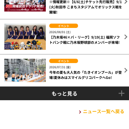
※情報更新※【6/6(土)チケット先行販売】9/1
(火)秋田市 こまちスタジアムでオリックス戦を
開催!
イベント
2026/08/01 (土)
【乃木坂46×パ・リーグ】9/19(土) 福岡ソフ
トバンク戦に乃木坂野球部のメンバーが来場!
イベント
2026/07/31 (金)
今年の夏も大人気の「たきイオンプール」が登
場!夏休みはスマイルグリコパークへGo!
もっと見る
ニュース一覧へ戻る