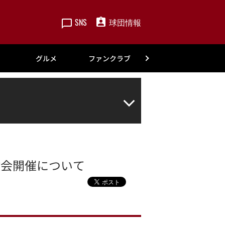
SNS
球団情報
楽天
グルメ
ファンクラブ
アカデミー
験会開催について