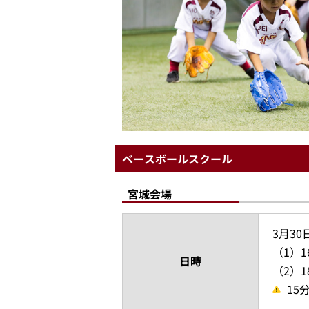
ベースボールスクール
宮城会場
3月3
（1）1
日時
（2）1
15