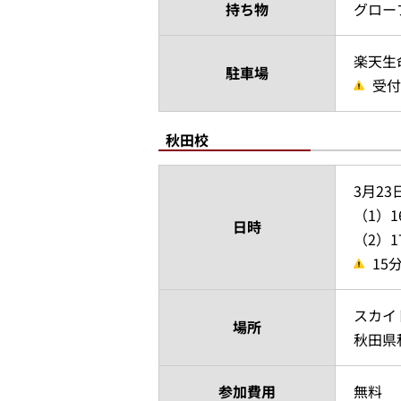
持ち物
グロー
楽天生
駐車場
受付
秋田校
3月2
（1）1
日時
（2）1
15
スカイ
場所
秋田県
参加費用
無料