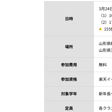
3月2
（1）1
日時
（2）1
15
山形県
場所
山形県
参加費用
無料
参加資格
楽天イ
対象学年
新年長
定員
各クラ