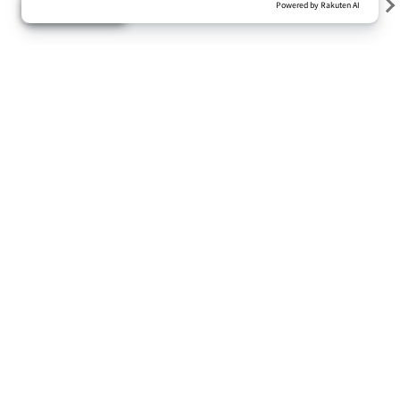
グッズ
2026/07/27 (月)
【オンラインショップ】Reebok×パ・リーグ
6球団 コラボレーションモデル登場
もっと見る
ニュース一覧へ戻る
トップ
ニュース一覧
【10/27(日)10:00】松井裕樹選手 2019最多セーブ投手
賞獲得記念商品 予約受付開始!