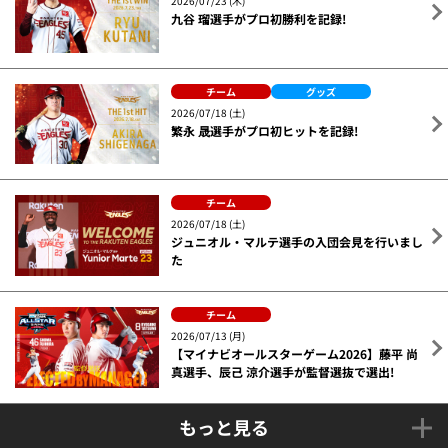
2026/07/23 (木)
九谷 瑠選手がプロ初勝利を記録!
チーム
グッズ
2026/07/18 (土)
繁永 晟選手がプロ初ヒットを記録!
チーム
2026/07/18 (土)
ジュニオル・マルテ選手の入団会見を行いまし
た
チーム
2026/07/13 (月)
【マイナビオールスターゲーム2026】藤平 尚
真選手、辰己 涼介選手が監督選抜で選出!
もっと見る