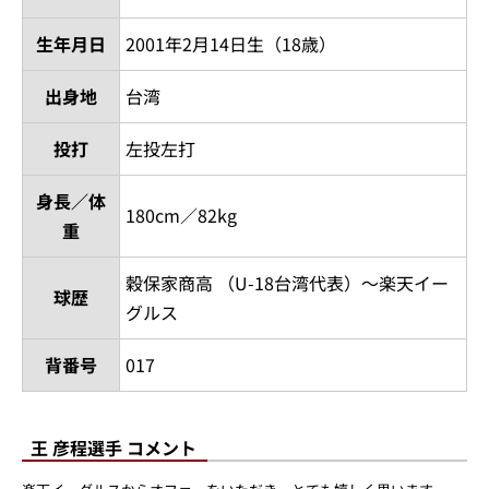
生年月日
2001年2月14日生（18歳）
出身地
台湾
投打
左投左打
身長／体
180cm／82kg
重
穀保家商高 （U-18台湾代表）～楽天イー
球歴
グルス
背番号
017
王 彦程選手 コメント