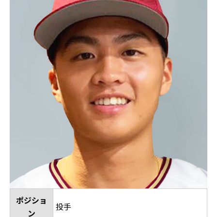
ポジショ
投手
ン