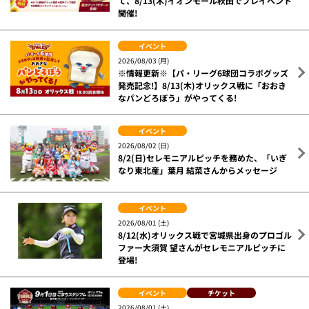
て、8/13(木)イオンモール秋田でプレイベント
開催!
イベント
2026/08/03 (月)
※情報更新※【パ・リーグ6球団コラボグッズ
発売記念!】8/13(木)オリックス戦に「おおき
なパンどろぼう」がやってくる!
イベント
2026/08/02 (日)
8/2(日)セレモニアルピッチを務めた、「いぎ
なり東北産」葉月 結菜さんからメッセージ
イベント
2026/08/01 (土)
8/12(水)オリックス戦で宮城県出身のプロゴル
ファー大須賀 望さんがセレモニアルピッチに
登場!
イベント
チケット
2026/08/01 (土)