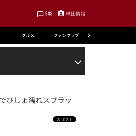
SNS
球団情報
楽天
グルメ
ファンクラブ
アカデミー
ンでびしょ濡れスプラッ