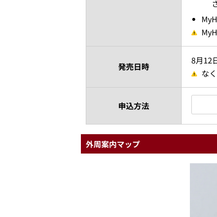
My
My
8月12
発売日時
なく
申込方法
外周案内マップ