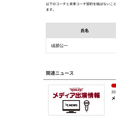
以下のコーチと来季コーチ契約を結ばないこ
ます。
氏名
礒部公一
関連ニュース
20
メ