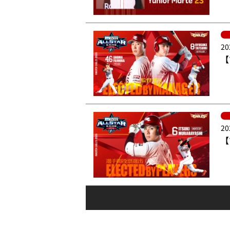
20
【
20
【