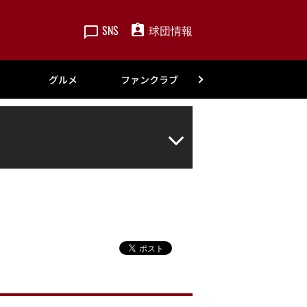
SNS
球団情報
楽天
グルメ
ファンクラブ
アカデミー