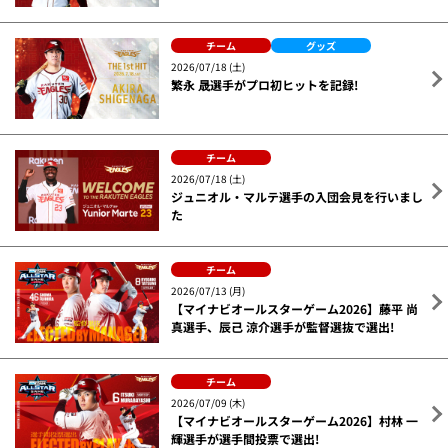
チーム
グッズ
2026/07/18 (土)
繁永 晟選手がプロ初ヒットを記録!
チーム
2026/07/18 (土)
ジュニオル・マルテ選手の入団会見を行いまし
た
チーム
2026/07/13 (月)
【マイナビオールスターゲーム2026】藤平 尚
真選手、辰己 涼介選手が監督選抜で選出!
チーム
2026/07/09 (木)
【マイナビオールスターゲーム2026】村林 一
輝選手が選手間投票で選出!