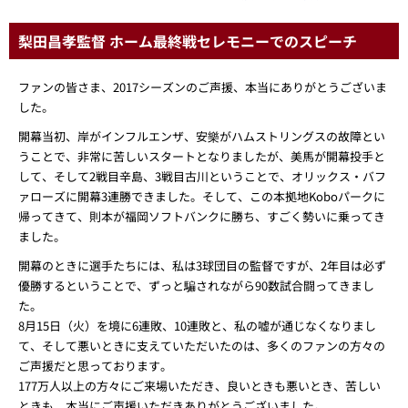
梨田昌孝監督 ホーム最終戦セレモニーでのスピーチ
ファンの皆さま、2017シーズンのご声援、本当にありがとうございま
した。
開幕当初、岸がインフルエンザ、安樂がハムストリングスの故障とい
うことで、非常に苦しいスタートとなりましたが、美馬が開幕投手と
して、そして2戦目辛島、3戦目古川ということで、オリックス・バフ
ァローズに開幕3連勝できました。そして、この本拠地Koboパークに
帰ってきて、則本が福岡ソフトバンクに勝ち、すごく勢いに乗ってき
ました。
開幕のときに選手たちには、私は3球団目の監督ですが、2年目は必ず
優勝するということで、ずっと騙されながら90数試合闘ってきまし
た。
8月15日（火）を境に6連敗、10連敗と、私の嘘が通じなくなりまし
て、そして悪いときに支えていただいたのは、多くのファンの方々の
ご声援だと思っております。
177万人以上の方々にご来場いただき、良いときも悪いとき、苦しい
ときも、本当にご声援いただきありがとうございました。