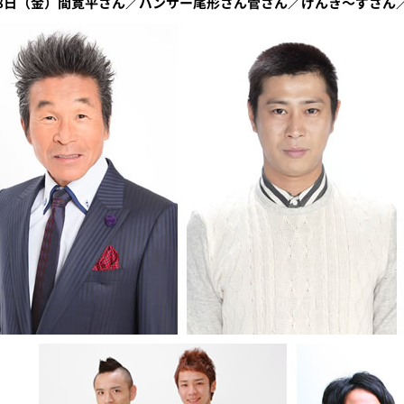
18日（金）間寛平さん／パンサー尾形さん菅さん／げんき～ずさん