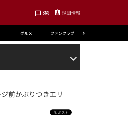
SNS
球団情報
楽天
グルメ
ファンクラブ
アカデミー
テージ前かぶりつきエリ