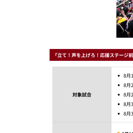
「立て！声を上げろ！応援ステージ
8月
8月
対象試合
8月
8月
8月