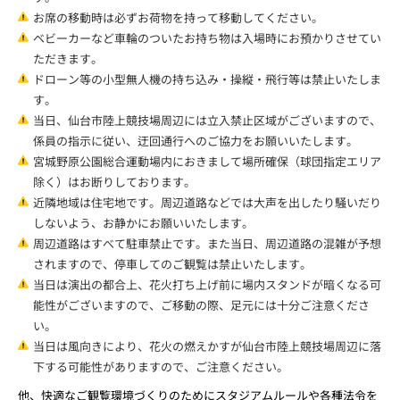
お席の移動時は必ずお荷物を持って移動してください。
ベビーカーなど車輪のついたお持ち物は入場時にお預かりさせてい
ただきます。
ドローン等の小型無人機の持ち込み・操縦・飛行等は禁止いたしま
す。
当日、仙台市陸上競技場周辺には立入禁止区域がございますので、
係員の指示に従い、迂回通行へのご協力をお願いいたします。
宮城野原公園総合運動場内におきまして場所確保（球団指定エリア
除く）はお断りしております。
近隣地域は住宅地です。周辺道路などでは大声を出したり騒いだり
しないよう、お静かにお願いいたします。
周辺道路はすべて駐車禁止です。また当日、周辺道路の混雑が予想
されますので、停車してのご観覧は禁止いたします。
当日は演出の都合上、花火打ち上げ前に場内スタンドが暗くなる可
能性がございますので、ご移動の際、足元には十分ご注意くださ
い。
当日は風向きにより、花火の燃えかすが仙台市陸上競技場周辺に落
下する可能性がありますので、ご注意ください。
他、快適なご観覧環境づくりのためにスタジアムルールや各種法令を