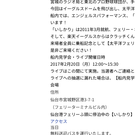
宮城のラジオ局と東北のプロ野球球団が、手を繋
今回はイーグルスドームを飛び出し、太平洋
船内では、エンジェルスパフォーマンス、「
います！
「いしかり」は2011年3月就航、フェリ
そして、楽天イーグルスからはクラッチくん
来場者全員に乗船記念として【太平洋フェリ
是非ご来場ください！
船内見学会・ライブ開催日時
2017年2月20日（月）12:00～15:30
ライブはこの間にて実施。当選者へご連絡と
ライブへの抽選に漏れた場合は、【船内見学
会場
住所
仙台市宮城野区港3-7-1
（フェリーターミナルビル内）
仙台港フェリーふ頭に停泊中の【いしかり】
アクセス
当日
無料送迎バスを運行いたします。