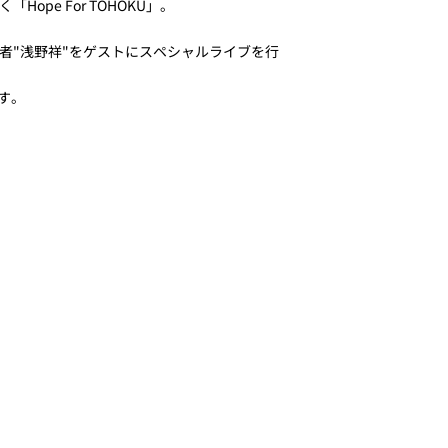
e For TOHOKU」。
者"浅野祥"をゲストにスペシャルライブを行
す。