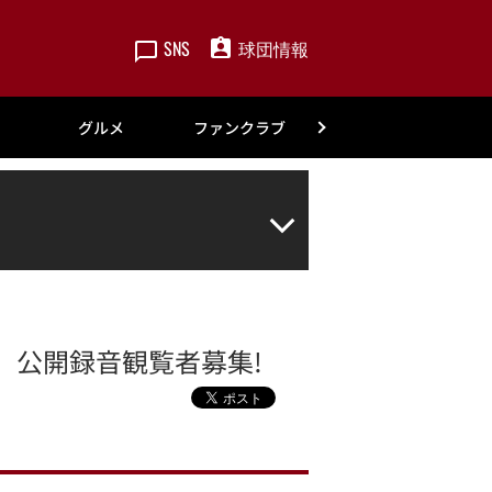
SNS
球団情報
楽天
グルメ
ファンクラブ
アカデミー
しかり 公開録音観覧者募集!