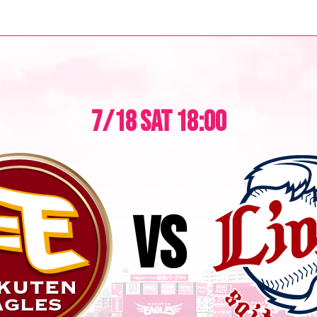
7/18
SAT
18:00
vs