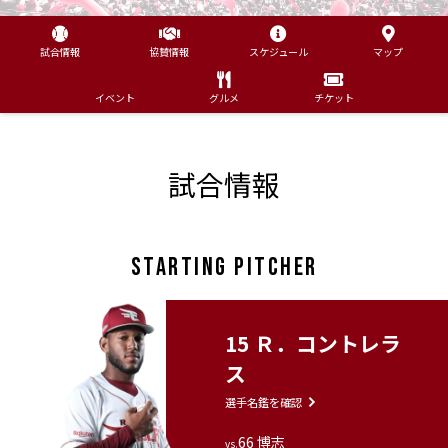
試合情報
協賛情報
スケジュール
マップ
イベント
グルメ
チケット
試合情報
STARTING PITCHER
15 Ｒ．コントレラ
ス
選手名鑑を確認
66 博志
vs.