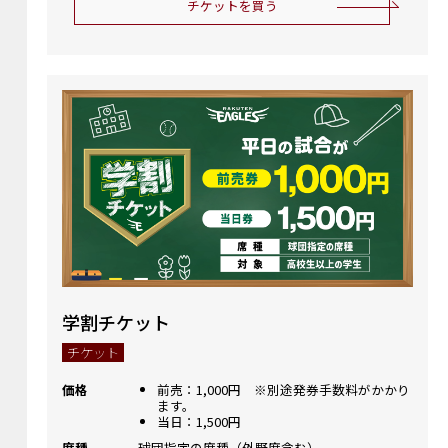
チケットを買う
学割チケット
チケット
価格
前売：1,000円 ※別途発券手数料がかかり
ます。
当日：1,500円
席種
球団指定の席種（外野席含む）