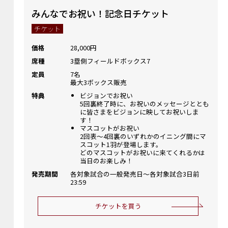
みんなでお祝い！記念日チケット
チケット
価格
28,000円
席種
3塁側フィールドボックス7
定員
7名
最大3ボックス販売
特典
ビジョンでお祝い
5回裏終了時に、お祝いのメッセージととも
に皆さまをビジョンに映してお祝いしま
す！
マスコットがお祝い
2回表～4回裏のいずれかのイニング間にマ
スコット1羽が登場します。
どのマスコットがお祝いに来てくれるかは
当日のお楽しみ！
発売期間
各対象試合の一般発売日～各対象試合3日前
23:59
チケットを買う