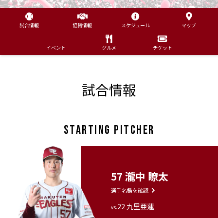
試合情報
協賛情報
スケジュール
マップ
イベント
グルメ
チケット
試合情報
STARTING PITCHER
57 瀧中 瞭太
選手名鑑を確認
22 九里亜蓮
vs.