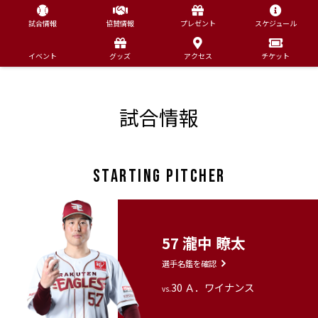
試合情報
協賛情報
プレゼント
スケジュール
イベント
グッズ
アクセス
チケット
試合情報
STARTING PITCHER
57 瀧中 瞭太
選手名鑑を確認
30 Ａ．ワイナンス
vs.