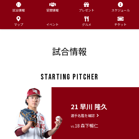
試合情報
協賛情報
プレゼント
スケジュール
マップ
イベント
グルメ
チケット
試合情報
STARTING PITCHER
21 早川 隆久
選手名鑑を確認
18 森下暢仁
vs.