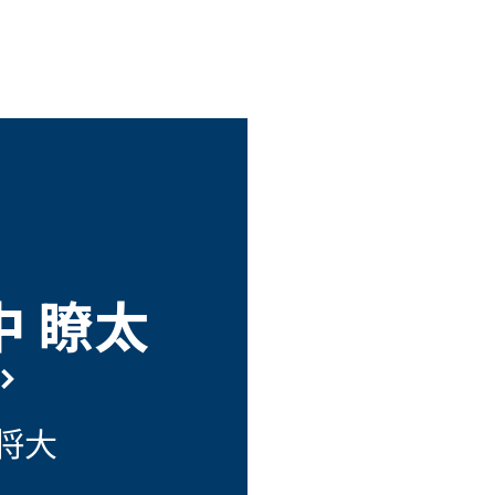
中 瞭太
中将大