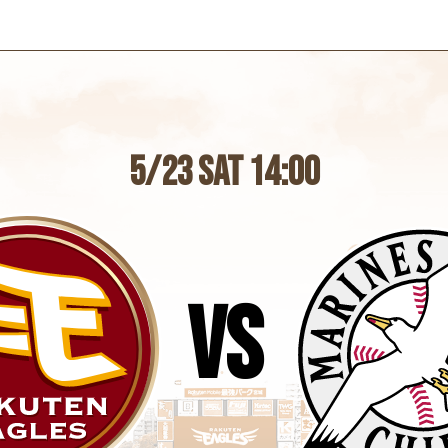
5/23
SAT
14:00
vs