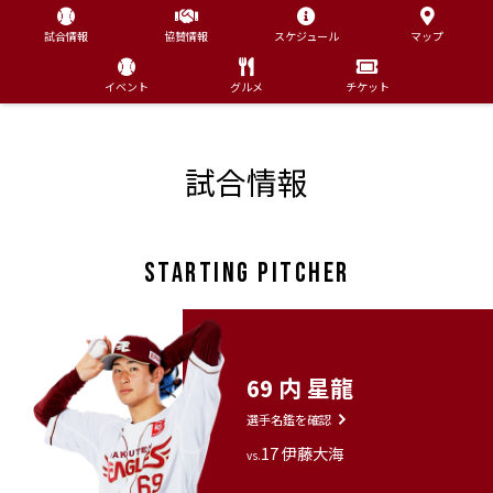
試合情報
協賛情報
スケジュール
マップ
イベント
グルメ
チケット
試合情報
STARTING PITCHER
69 内 星龍
選手名鑑を確認
17 伊藤大海
vs.