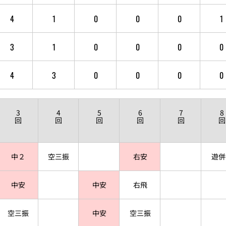
4
1
0
0
0
1
3
1
0
0
0
0
4
3
0
0
0
0
3
4
5
6
7
8
回
回
回
回
回
回
中２
空三振
右安
遊併
中安
中安
右飛
空三振
中安
空三振