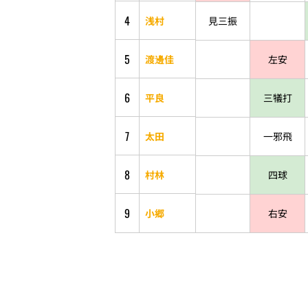
4
浅村
見三振
5
渡邊佳
左安
6
平良
三犠打
7
太田
一邪飛
8
村林
四球
9
小郷
右安