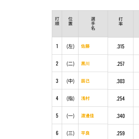
打
位
選
打
順
置
手
率
名
1
(
左
)
.315
佐藤
2
(
二
)
.257
黒川
3
(
中
)
.303
辰己
4
(
指
)
.254
浅村
5
(
一
)
.340
渡邊佳
6
(
三
)
.259
平良