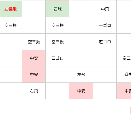
左犠飛
四球
中飛
空三振
空三振
一ゴロ
空三振
空三振
遊ゴロ
中安
三ゴロ
空三
中安
左飛
遊
右飛
中安
中