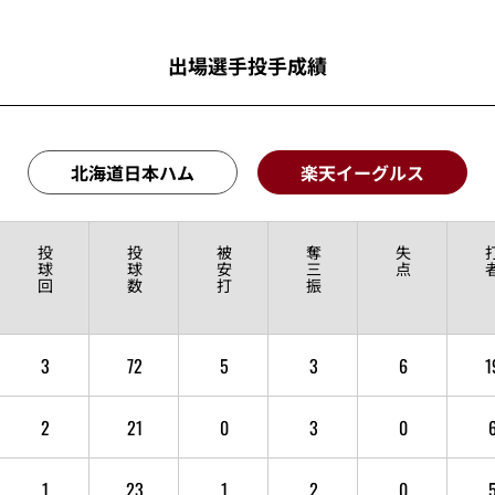
出場選手投手成績
北海道日本ハム
楽天イーグルス
投
投
被
奪
失
球
球
安
三
点
回
数
打
振
3
72
5
3
6
1
2
21
0
3
0
1
23
1
2
0