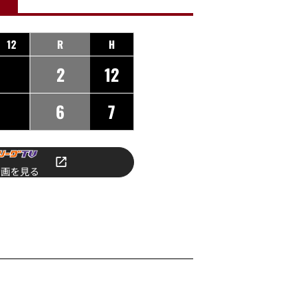
12
R
H
2
12
6
7
動画を見る