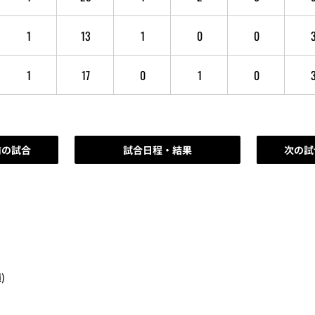
1
13
1
0
0
1
17
0
1
0
前の試合
試合日程・結果
次の試
)