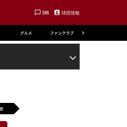
SNS
球団情報
楽天
グルメ
ファンクラブ
アカデミー
合