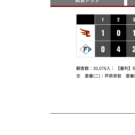
1
2
1
0
0
4
観客数：30,076人｜ 【審判】
志
塁審(二)：
芦原英智
塁審(