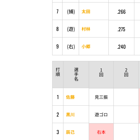
7
(
捕
)
.266
太田
8
(
遊
)
.275
村林
9
(
右
)
.240
小郷
打
選
1
2
順
手
回
回
名
1
佐藤
見三振
2
黒川
遊ゴロ
3
辰己
右本