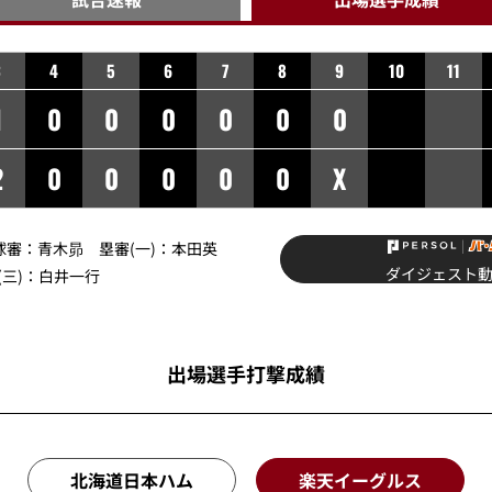
3
4
5
6
7
8
9
10
11
1
0
0
0
0
0
0
2
0
0
0
0
0
X
球審：
青木昴
塁審(一)：
本田英
ダイジェスト
三)：
白井一行
出場選手打撃成績
北海道日本ハム
楽天イーグルス