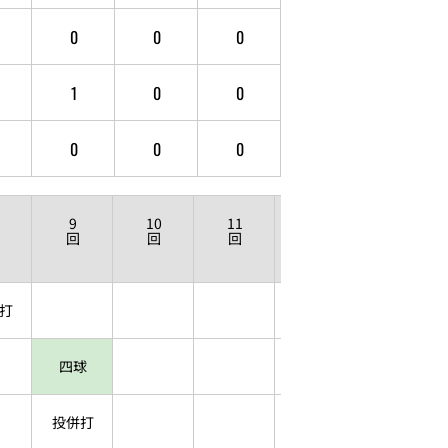
0
0
0
1
0
0
0
0
0
9
10
11
12
回
回
回
回
打
四球
投併打