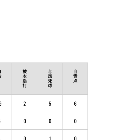
打
被
与
自
者
本
四
責
塁
死
点
打
球
9
2
5
6
6
0
0
0
5
0
1
0