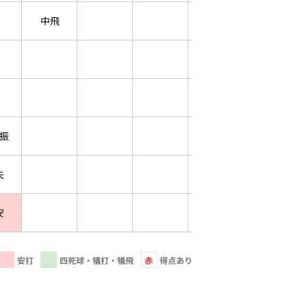
中飛
振
失
安
安打
四死球・犠打・犠飛
赤
得点あり