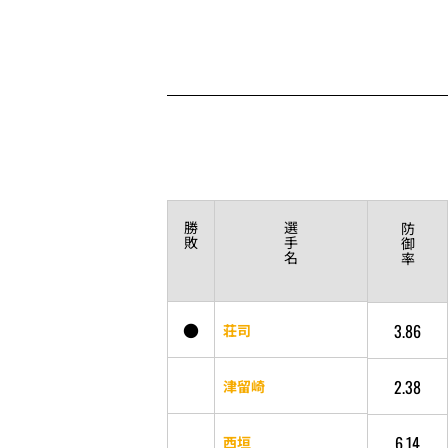
勝
選
防
敗
手
御
名
率
●
3.86
荘司
2.38
津留崎
6.14
西垣