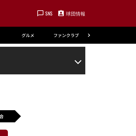
SNS
球団情報
楽天
グルメ
ファンクラブ
アカデミー
合