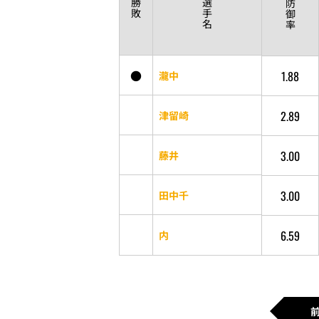
勝
選
防
敗
手
御
名
率
●
1.88
瀧中
2.89
津留崎
3.00
藤井
3.00
田中千
6.59
内