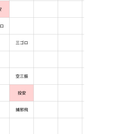
安
ロ
三ゴロ
空三振
投安
捕邪飛