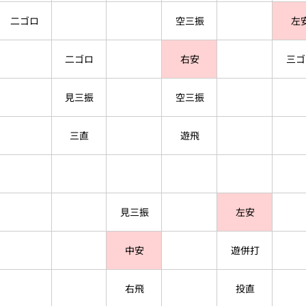
二ゴロ
空三振
左
二ゴロ
右安
三ゴ
見三振
空三振
三直
遊飛
見三振
左安
中安
遊併打
右飛
投直