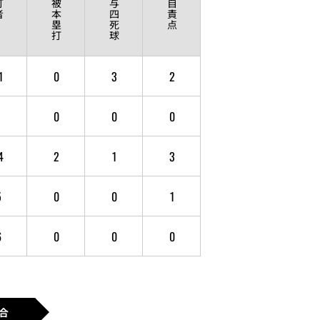
打
被
与
自
者
本
四
責
塁
死
点
打
球
1
0
3
2
1
0
0
0
4
2
1
3
5
0
0
1
6
0
0
0
合