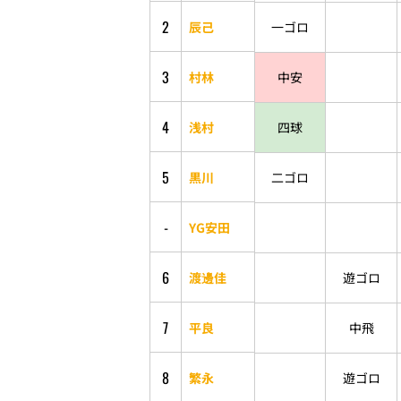
2
辰己
一ゴロ
3
村林
中安
4
浅村
四球
5
黒川
二ゴロ
-
YG安田
6
渡邊佳
遊ゴロ
7
平良
中飛
8
繁永
遊ゴロ