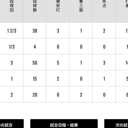
投
投
被
奪
失
球
球
安
三
点
回
数
打
振
1 2/3
38
3
1
2
1
1/3
4
0
0
0
3
50
5
1
3
1
1
15
2
0
1
2
20
0
2
0
前の試合
試合日程・結果
次の試