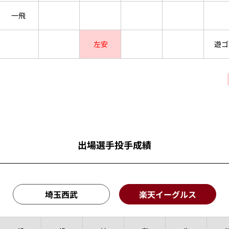
一飛
左安
遊ゴ
出場選手投手成績
埼玉西武
楽天イーグルス