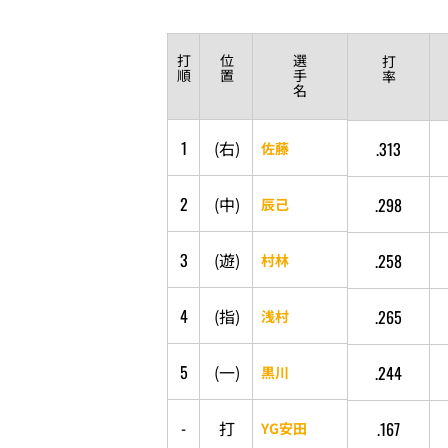
打
位
選
打
順
置
手
率
名
1
(
右
)
.313
佐藤
2
(
中
)
.298
辰己
3
(
遊
)
.258
村林
4
(
指
)
.265
浅村
5
(
一
)
.244
黒川
-
打
.167
YG安田