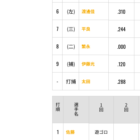
6
(
左
)
.310
渡邊佳
7
(
三
)
.244
平良
8
(
二
)
.000
繁永
9
(
捕
)
.120
伊藤光
-
打
捕
.288
太田
打
選
1
2
順
手
回
回
名
1
佐藤
遊ゴロ