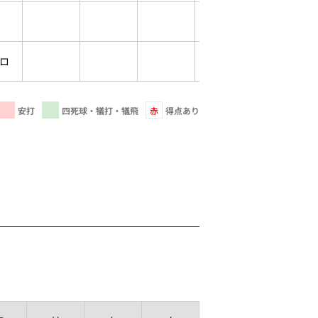
ロ
安打
四死球・犠打・犠飛
赤
得点あり