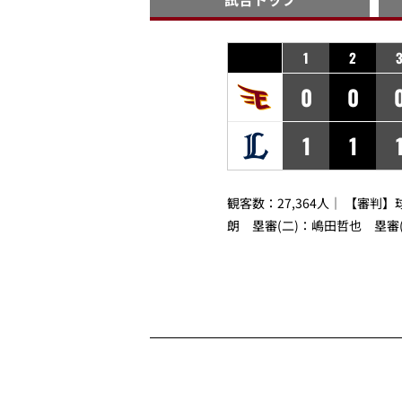
1
2
0
0
1
1
観客数：27,364人｜ 【審判】
朗
塁審(二)：
嶋田哲也
塁審(