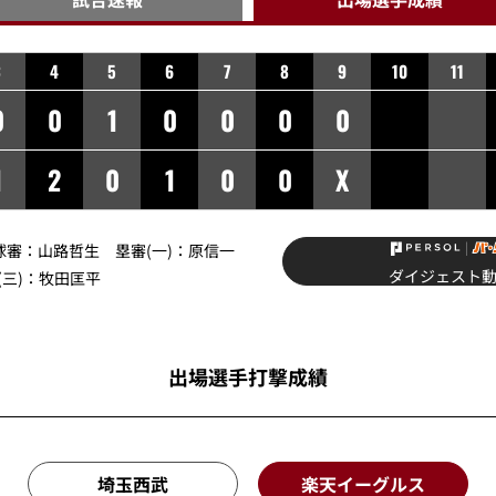
3
4
5
6
7
8
9
10
11
0
0
1
0
0
0
0
1
2
0
1
0
0
X
球審：
山路哲生
塁審(一)：
原信一
ダイジェスト
三)：
牧田匡平
出場選手打撃成績
埼玉西武
楽天イーグルス