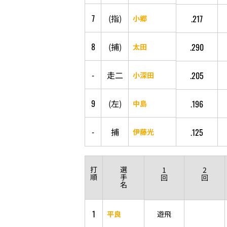
7
(
指
)
.217
小郷
8
(
捕
)
.290
太田
-
走
二
.205
小深田
9
(
左
)
.196
中島
-
捕
.125
伊藤光
打
選
1
2
順
手
回
回
名
1
平良
遊飛