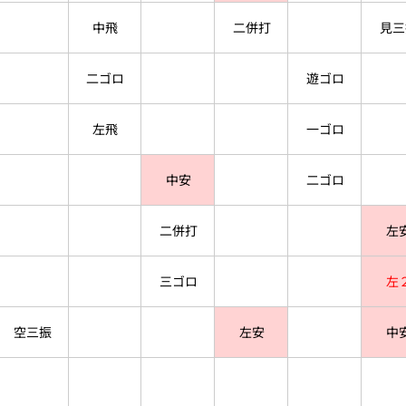
中飛
二併打
見三
二ゴロ
遊ゴロ
左飛
一ゴロ
中安
二ゴロ
二併打
左
三ゴロ
左
空三振
左安
中