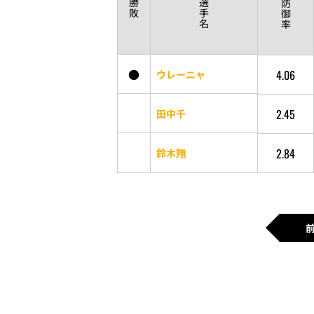
勝
選
防
敗
手
御
名
率
●
4.06
ウレーニャ
2.45
田中千
2.84
鈴木翔