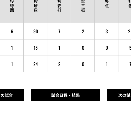
投
投
被
奪
失
球
球
安
三
点
回
数
打
振
6
90
7
2
3
2
1
15
1
0
0
1
24
2
0
1
前の試合
試合日程・結果
次の試