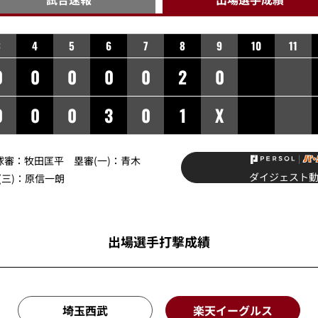
3
4
5
6
7
8
9
10
11
0
0
0
0
0
2
0
0
0
0
3
0
1
X
球審：
牧田匡平
塁審(一)：
青木
ダイジェスト
三)：
原信一朗
出場選手打撃成績
埼玉西武
楽天イーグルス