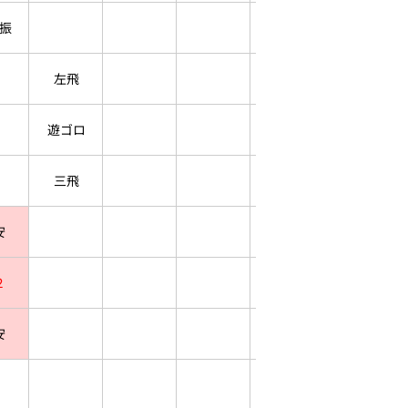
振
左飛
遊ゴロ
三飛
安
２
安