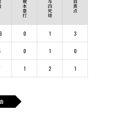
打
被
与
自
者
本
四
責
塁
死
点
打
球
6
0
1
3
5
0
1
0
7
1
2
1
合