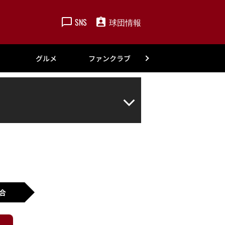
SNS
球団情報
楽天
グルメ
ファンクラブ
アカデミー
合