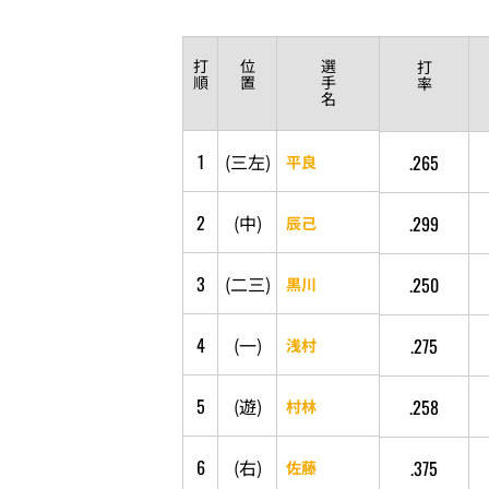
打
位
選
打
順
置
手
率
名
1
(
三
左
)
.265
平良
2
(
中
)
.299
辰己
3
(
二
三
)
.250
黒川
4
(
一
)
.275
浅村
5
(
遊
)
.258
村林
6
(
右
)
.375
佐藤