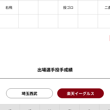
右飛
投ゴロ
二
出場選手投手成績
埼玉西武
楽天イーグルス