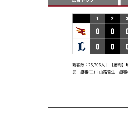
1
2
0
0
0
0
観客数：25,706人｜ 【審判】
昴
塁審(二)：
山路哲生
塁審(