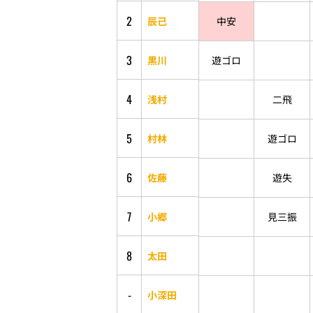
2
辰己
中安
3
黒川
遊ゴロ
4
浅村
二飛
5
村林
遊ゴロ
6
佐藤
遊失
7
小郷
見三振
8
太田
-
小深田