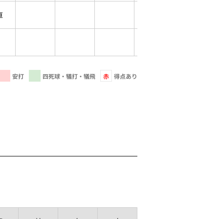
直
安打
四死球・犠打・犠飛
赤
得点あり