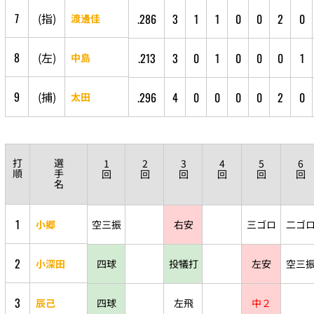
7
(
指
)
.286
3
1
1
0
0
2
0
渡邊佳
8
(
左
)
.213
3
0
1
0
0
0
1
中島
9
(
捕
)
.296
4
0
0
0
0
2
0
太田
打
選
1
2
3
4
5
6
順
手
回
回
回
回
回
回
名
1
小郷
空三振
右安
三ゴロ
二ゴ
2
小深田
四球
投犠打
左安
空三
3
辰己
四球
左飛
中２