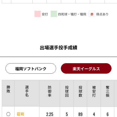
安打
四死球・犠打・犠飛
赤
得点あり
出場選手投手成績
福岡ソフトバンク
楽天イーグルス
勝
選
防
投
投
被
奪
敗
手
御
球
球
安
三
名
率
回
数
打
振
○
2.25
5
89
4
6
荘司