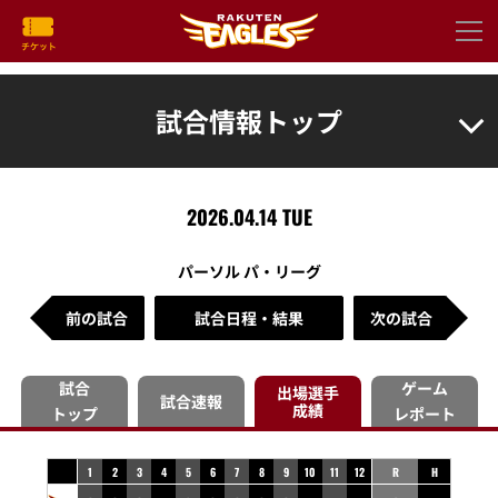
試合情報トップ
2026.04.14 TUE
パーソル パ・リーグ
前の試合
試合日程・結果
次の試合
試合
ゲーム
出場選手
試合速報
成績
トップ
レポート
1
2
3
4
5
6
7
8
9
10
11
12
R
H