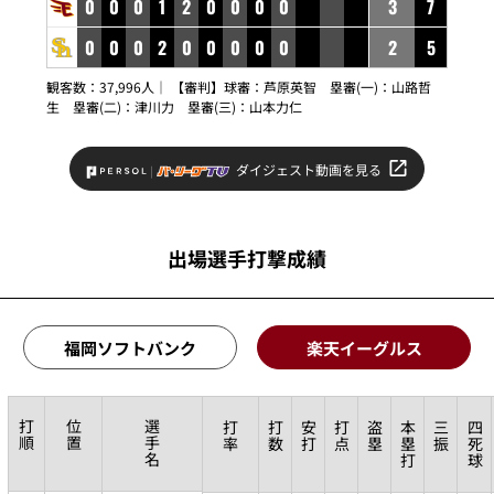
0
0
0
1
2
0
0
0
0
3
7
0
0
0
2
0
0
0
0
0
2
5
観客数：37,996人｜ 【審判】球審：
芦原英智
塁審(一)：
山路哲
生
塁審(二)：
津川力
塁審(三)：
山本力仁
ダイジェスト動画を見る
出場選手打撃成績
福岡ソフトバンク
楽天イーグルス
打
位
選
打
打
安
打
盗
本
三
四
順
置
手
率
数
打
点
塁
塁
振
死
名
打
球