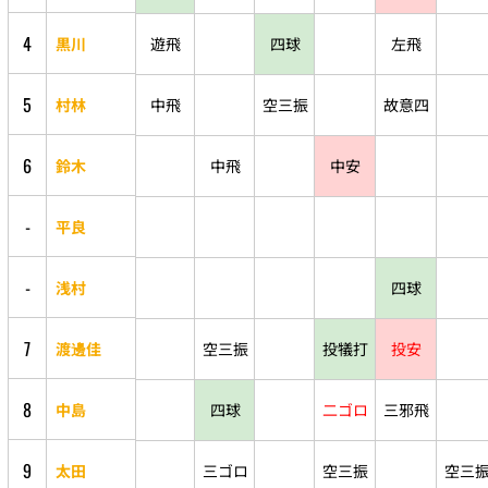
4
黒川
遊飛
四球
左飛
5
村林
中飛
空三振
故意四
6
鈴木
中飛
中安
-
平良
-
浅村
四球
7
渡邊佳
空三振
投犠打
投安
8
中島
四球
二ゴロ
三邪飛
9
太田
三ゴロ
空三振
空三