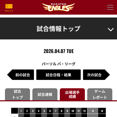
試合情報トップ
2026.04.07 TUE
パーソル パ・リーグ
前の試合
試合日程・結果
次の試合
試合
ゲーム
出場選手
試合速報
成績
トップ
レポート
1
2
3
4
5
6
7
8
9
10
11
12
R
H