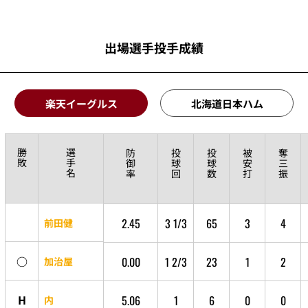
出場選手投手成績
楽天イーグルス
北海道日本ハム
勝
選
防
投
投
被
奪
敗
手
御
球
球
安
三
名
率
回
数
打
振
2.45
3 1/3
65
3
4
前田健
○
0.00
1 2/3
23
1
2
加治屋
H
5.06
1
6
0
0
内