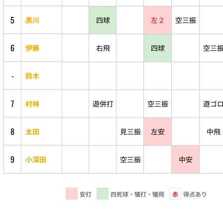
5
黒川
四球
左２
空三振
6
伊藤
右飛
四球
空三
-
鈴木
7
村林
遊併打
空三振
遊ゴ
8
太田
見三振
左安
中飛
9
小深田
空三振
中安
安打
四死球・犠打・犠飛
赤
得点あり