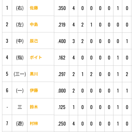
1
(
右
)
.350
4
0
0
0
0
1
0
佐藤
2
(
左
)
.219
4
2
1
0
0
0
0
中島
3
(
中
)
.400
3
2
0
0
0
0
1
辰己
4
(
指
)
.162
4
0
0
0
0
1
0
ボイト
5
(
三
一
)
.297
2
1
2
0
0
1
2
黒川
6
(
一
)
.000
2
0
0
0
0
1
1
伊藤
-
三
.125
1
0
0
0
0
1
0
鈴木
7
(
遊
)
.250
4
0
0
0
0
1
0
村林