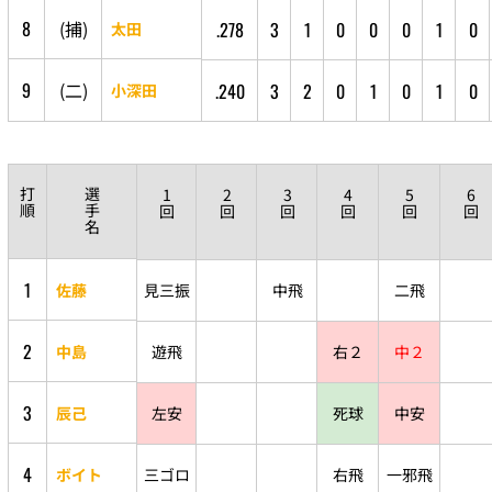
8
(
捕
)
.278
3
1
0
0
0
1
0
太田
9
(
二
)
.240
3
2
0
1
0
1
0
小深田
打
選
1
2
3
4
5
6
順
手
回
回
回
回
回
回
名
1
佐藤
見三振
中飛
二飛
2
中島
遊飛
右２
中２
3
辰己
左安
死球
中安
4
ボイト
三ゴロ
右飛
一邪飛