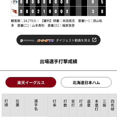
0
0
0
0
0
0
0
0
0
0
5
0
0
0
2
1
0
0
0
X
3
8
観客数：24,770人｜ 【審判】球審：
本田英志
塁審(一)：
須山祐
多
塁審(二)：
山本貴則
塁審(三)：
福家英登
ダイジェスト動画を見る
出場選手打撃成績
楽天イーグルス
北海道日本ハム
打
位
選
打
打
安
打
盗
本
三
四
順
置
手
率
数
打
点
塁
塁
振
死
名
打
球