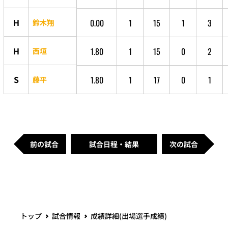
H
0.00
1
15
1
3
鈴木翔
H
1.80
1
15
0
2
西垣
S
1.80
1
17
0
1
藤平
前の試合
試合日程・結果
次の試合
トップ
試合情報
成績詳細(出場選手成績)