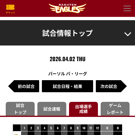
試合情報トップ
2026.04.02 THU
パーソル パ・リーグ
前の試合
試合日程・結果
次の試合
試合
ゲーム
出場選手
試合速報
成績
トップ
レポート
1
2
3
4
5
6
7
8
9
10
11
12
R
H