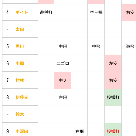
4
ボイト
遊併打
空三振
右安
-
太田
5
黒川
中飛
中飛
遊飛
6
小郷
二ゴロ
左安
7
村林
中２
右安
8
伊藤光
左飛
投犠打
-
鈴木
9
小深田
右飛
投犠打