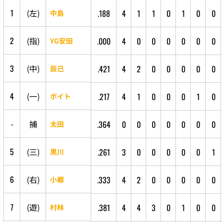
1
(
左
)
.188
4
1
1
0
1
0
0
中島
2
(
指
)
.000
4
0
0
0
0
0
0
YG安田
3
(
中
)
.421
4
2
0
0
0
0
0
辰己
4
(
一
)
.217
4
1
0
0
0
1
0
ボイト
-
捕
.364
0
0
0
0
0
0
0
太田
5
(
三
)
.261
3
0
0
0
0
0
1
黒川
6
(
右
)
.333
4
2
0
0
0
0
0
小郷
7
(
遊
)
.381
4
4
3
0
1
0
0
村林