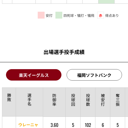
安打
四死球・犠打・犠飛
赤
得点あり
出場選手投手成績
楽天イーグルス
福岡ソフトバンク
勝
選
防
投
投
被
奪
敗
手
御
球
球
安
三
名
率
回
数
打
振
3.60
5
102
6
5
ウレーニャ