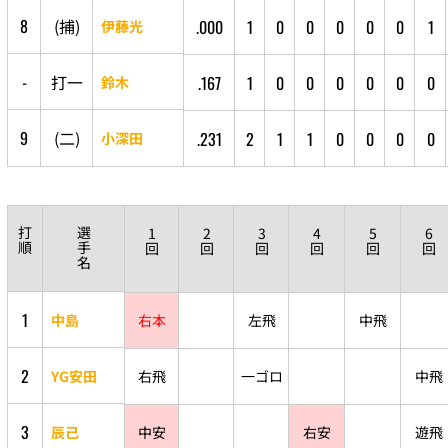
8
(
捕
)
.000
1
0
0
0
0
0
1
伊藤光
-
打
一
.167
1
0
0
0
0
0
0
鈴木
9
(
二
)
.231
2
1
1
0
0
0
0
小深田
打
選
1
2
3
4
5
6
順
手
回
回
回
回
回
回
名
1
中島
右本
左飛
中飛
2
YG安田
右飛
一ゴロ
中飛
3
辰己
中安
右安
遊飛