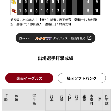
0
0
0
2
0
0
0
1
1
4
9
1
0
0
0
1
0
1
2
X
5
11
観客数：24,088人｜ 【審判】球審：
岩下健吾
塁審(一)：
秋村謙
宏
塁審(二)：
敷田直人
塁審(三)：
村山太朗
ダイジェスト動画を見る
出場選手打撃成績
楽天イーグルス
福岡ソフトバンク
打
位
選
打
打
安
打
盗
本
三
四
順
置
手
率
数
打
点
塁
塁
振
死
名
打
球