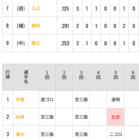
7
(
遊
)
.125
3
1
1
0
0
1
0
入江
8
(
捕
)
.291
2
0
1
0
0
2
0
堀内
9
(
中
)
.253
3
1
0
0
0
1
0
辰己
打
選
1
2
3
4
5
6
順
手
回
回
回
回
回
回
名
1
中島
遊ゴロ
空三振
遊飛
2
村林
空三振
空三振
右安
3
黒川
空三振
見三振
二ゴロ