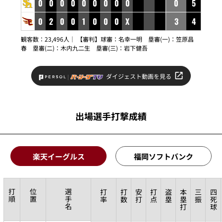
0
0
0
0
0
0
0
0
0
0
5
0
2
0
0
1
0
0
0
X
3
4
観客数：23,496人｜ 【審判】球審：
名幸一明
塁審(一)：
笠原昌
春
塁審(二)：
木内九二生
塁審(三)：
岩下健吾
ダイジェスト動画を見る
出場選手打撃成績
楽天イーグルス
福岡ソフトバンク
打
位
選
打
打
安
打
盗
本
三
四
順
置
手
率
数
打
点
塁
塁
振
死
名
打
球