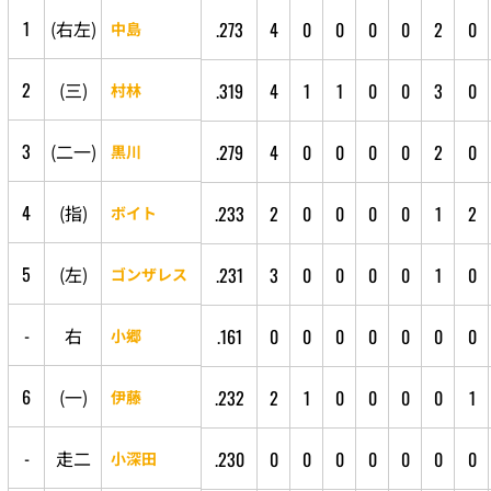
1
(
右
左
)
.273
4
0
0
0
0
2
0
中島
2
(
三
)
.319
4
1
1
0
0
3
0
村林
3
(
二
一
)
.279
4
0
0
0
0
2
0
黒川
4
(
指
)
.233
2
0
0
0
0
1
2
ボイト
5
(
左
)
.231
3
0
0
0
0
1
0
ゴンザレス
-
右
.161
0
0
0
0
0
0
0
小郷
6
(
一
)
.232
2
1
0
0
0
0
1
伊藤
-
走
二
.230
0
0
0
0
0
0
0
小深田