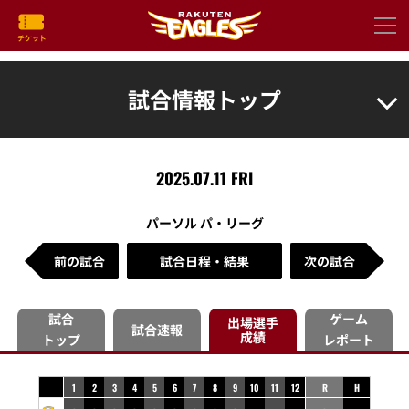
試合情報トップ
2025.07.11 FRI
パーソル パ・リーグ
前の試合
試合日程・結果
次の試合
試合
ゲーム
出場選手
試合速報
成績
トップ
レポート
1
2
3
4
5
6
7
8
9
10
11
12
R
H