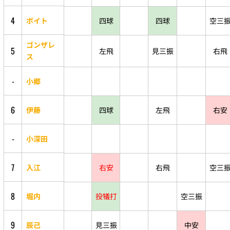
4
ボイト
四球
四球
空三
ゴンザレ
5
左飛
見三振
右飛
ス
-
小郷
6
伊藤
四球
左飛
右安
-
小深田
7
入江
右安
右飛
空三
8
堀内
投犠打
空三振
9
辰己
見三振
中安