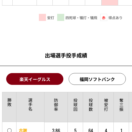
安打
四死球・犠打・犠飛
赤
得点あり
出場選手投手成績
楽天イーグルス
福岡ソフトバンク
勝
選
防
投
投
被
奪
敗
手
御
球
球
安
三
名
率
回
数
打
振
○
3.86
5
64
4
1
古謝