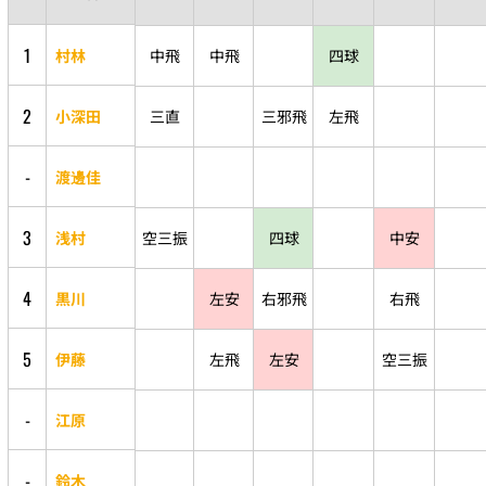
1
村林
中飛
中飛
四球
2
小深田
三直
三邪飛
左飛
-
渡邊佳
3
浅村
空三振
四球
中安
4
黒川
左安
右邪飛
右飛
5
伊藤
左飛
左安
空三振
-
江原
-
鈴木