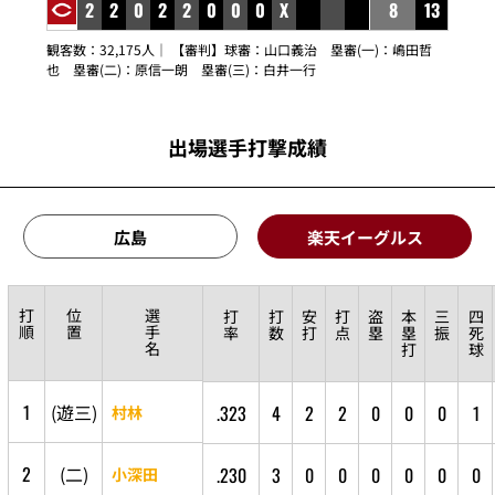
2
2
0
2
2
0
0
0
X
8
13
観客数：32,175人｜ 【審判】球審：
山口義治
塁審(一)：
嶋田哲
也
塁審(二)：
原信一朗
塁審(三)：
白井一行
出場選手打撃成績
広島
楽天イーグルス
打
位
選
打
打
安
打
盗
本
三
四
順
置
手
率
数
打
点
塁
塁
振
死
名
打
球
1
(
遊
三
)
.323
4
2
2
0
0
0
1
村林
2
(
二
)
.230
3
0
0
0
0
0
0
小深田