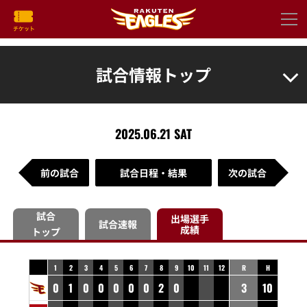
試合情報トップ
2025.06.21 SAT
前の試合
試合日程・結果
次の試合
試合
出場選手
試合速報
成績
トップ
1
2
3
4
5
6
7
8
9
10
11
12
R
H
0
1
0
0
0
0
0
2
0
3
10