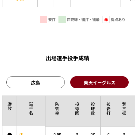
安打
四死球・犠打・犠飛
赤
得点あり
出場選手投手成績
広島
楽天イーグルス
勝
選
防
投
投
被
奪
敗
手
御
球
球
安
三
名
率
回
数
打
振
●
2.85
2
36
6
2
内