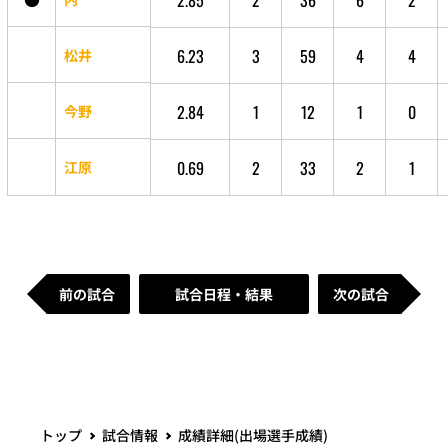
6.23
3
59
4
4
松井
2.84
1
12
1
0
今野
0.69
2
33
2
1
江原
前の試合
試合日程・結果
次の試合
トップ
試合情報
成績詳細(出場選手成績)