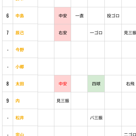
6
中島
中安
一直
投ゴロ
7
辰己
右安
一ゴロ
見三
-
今野
-
小郷
8
太田
中安
四球
右飛
9
内
見三振
-
松井
バ三振
-
宗山
二ゴ