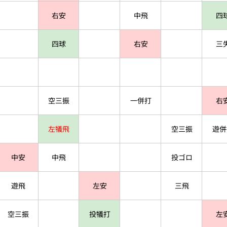
右安
中飛
四
四球
右安
三
空三振
一併打
右
左犠飛
空三振
遊併
中安
中飛
投ゴロ
遊飛
左安
三飛
空三振
投犠打
左