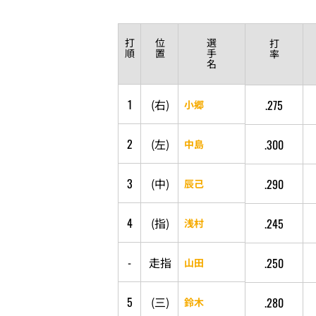
打
位
選
打
順
置
手
率
名
1
(
右
)
.275
小郷
2
(
左
)
.300
中島
3
(
中
)
.290
辰己
4
(
指
)
.245
浅村
-
走
指
.250
山田
5
(
三
)
.280
鈴木