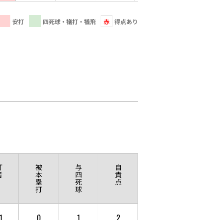
安打
四死球・犠打・犠飛
赤
得点あり
打
被
与
自
者
本
四
責
塁
死
点
打
球
1
0
1
2