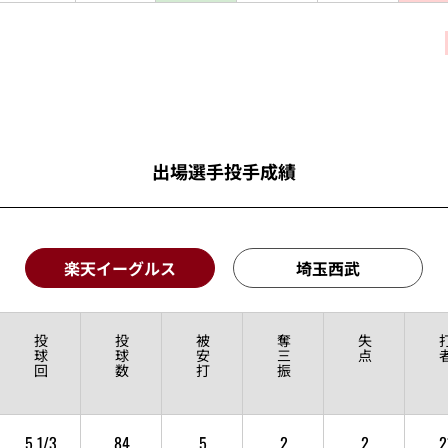
出場選手投手成績
楽天イーグルス
埼玉西武
投
投
被
奪
失
球
球
安
三
点
回
数
打
振
5 1/3
84
5
2
2
2