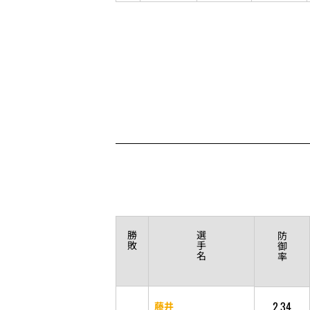
勝
選
防
敗
手
御
名
率
2.34
藤井