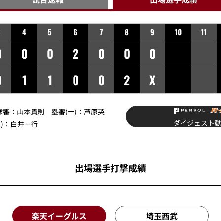
3
4
5
6
7
8
9
10
11
0
0
0
2
0
0
0
0
1
1
0
0
2
X
球審：
山本貴則
塁審(一)：
芦原英
ダイジェスト
)：
白井一行
出場選手打撃成績
楽天イーグルス
埼玉西武