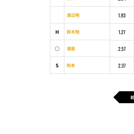
1.93
渡辺翔
H
1.27
鈴木翔
○
2.57
酒居
S
2.37
則本