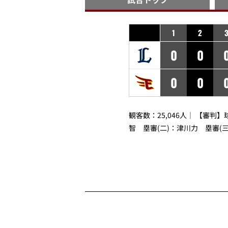
1
2
0
0
0
0
観客数：25,046人｜ 【審判】
智
塁審(二)：
津川力
塁審(三