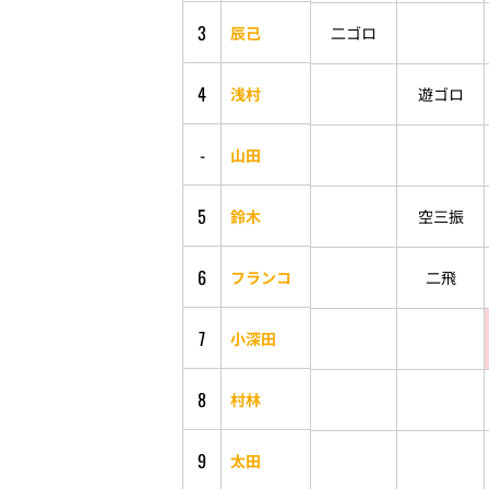
3
辰己
二ゴロ
4
浅村
遊ゴロ
-
山田
5
鈴木
空三振
6
フランコ
二飛
7
小深田
8
村林
9
太田