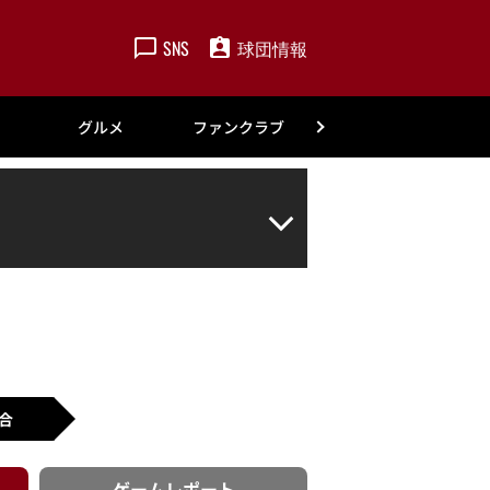
SNS
球団情報
楽天
グルメ
ファンクラブ
アカデミー
合
ゲーム
レポート