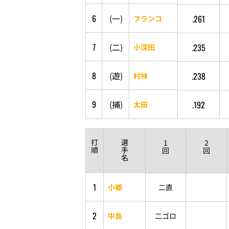
6
(
一
)
.261
フランコ
7
(
二
)
.235
小深田
8
(
遊
)
.238
村林
9
(
捕
)
.192
太田
打
選
1
2
順
手
回
回
名
1
小郷
二直
2
中島
二ゴロ