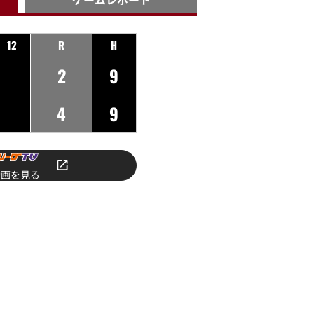
12
R
H
2
9
4
9
動画を見る