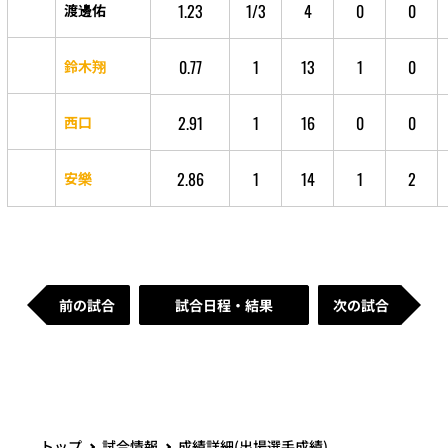
1.23
1/3
4
0
0
渡邊佑
0.77
1
13
1
0
鈴木翔
2.91
1
16
0
0
西口
2.86
1
14
1
2
安樂
前の試合
試合日程・結果
次の試合
トップ
試合情報
成績詳細(出場選手成績)