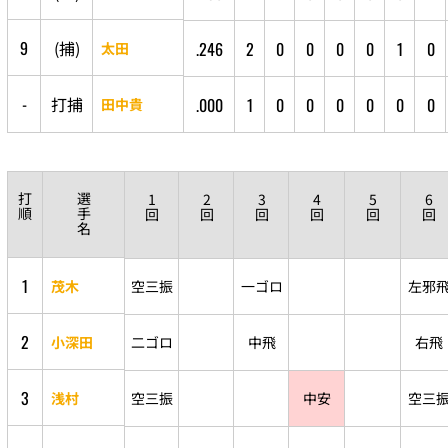
9
(
捕
)
.246
2
0
0
0
0
1
0
太田
-
打
捕
.000
1
0
0
0
0
0
0
田中貴
打
選
1
2
3
4
5
6
順
手
回
回
回
回
回
回
名
1
茂木
空三振
一ゴロ
左邪
2
小深田
二ゴロ
中飛
右飛
3
浅村
空三振
中安
空三