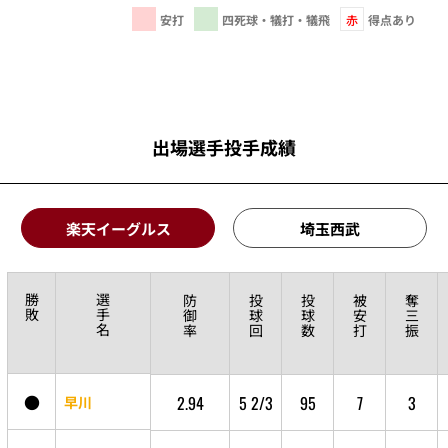
安打
四死球・犠打・犠飛
赤
得点あり
出場選手投手成績
楽天イーグルス
埼玉西武
勝
選
防
投
投
被
奪
敗
手
御
球
球
安
三
名
率
回
数
打
振
●
2.94
5 2/3
95
7
3
早川