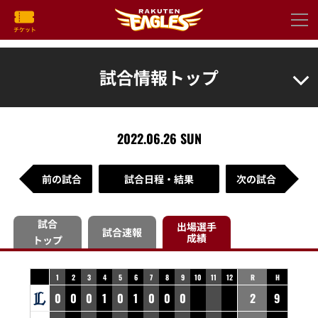
試合情報トップ
2022.06.26 SUN
前の試合
試合日程・結果
次の試合
試合
出場選手
試合速報
成績
トップ
1
2
3
4
5
6
7
8
9
10
11
12
R
H
0
0
0
1
0
1
0
0
0
2
9