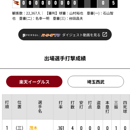
0
0
0
0
0
0
0
0
0
0
5
観客数：22,367人｜ 【審判】球審：
山村裕也
塁審(一)：
石山智
也
塁審(二)：
名幸一明
塁審(三)：
栁田昌夫
ダイジェスト動画を見る
出場選手打撃成績
楽天イーグルス
埼玉西武
打
位
選
打
打
安
打
盗
本
三
四
順
置
手
率
数
打
点
塁
塁
振
死
名
打
球
1
(
三
)
.161
4
0
0
0
0
1
0
茂木