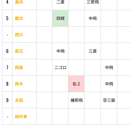
4
島内
二直
三邪飛
5
銀次
四球
中飛
-
西川
6
辰己
中飛
三直
7
岡島
二ゴロ
中飛
8
鈴木
右２
中飛
9
太田
捕邪飛
空三振
-
田中貴