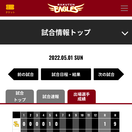
試合情報トップ
2022.05.01 SUN
前の試合
試合日程・結果
次の試合
試合
出場選手
試合速報
成績
トップ
1
2
3
4
5
6
7
8
9
10
11
12
R
H
0
0
0
0
1
0
1
9