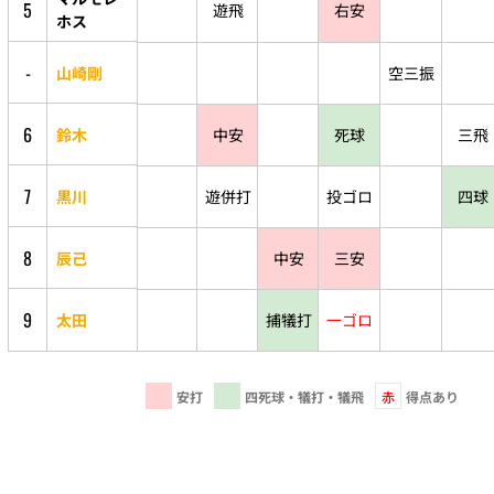
5
遊飛
右安
ホス
-
山崎剛
空三振
6
鈴木
中安
死球
三飛
7
黒川
遊併打
投ゴロ
四球
8
辰己
中安
三安
9
太田
捕犠打
一ゴロ
安打
四死球・犠打・犠飛
赤
得点あり