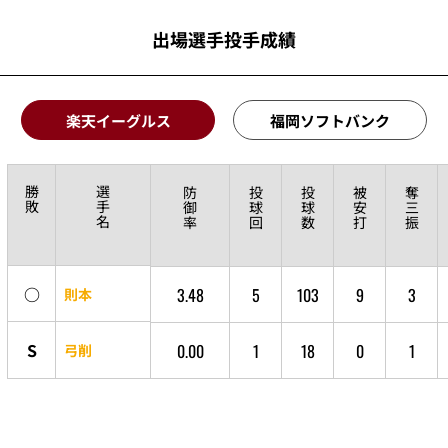
出場選手投手成績
楽天イーグルス
福岡ソフトバンク
勝
選
防
投
投
被
奪
敗
手
御
球
球
安
三
名
率
回
数
打
振
○
3.48
5
103
9
3
則本
S
0.00
1
18
0
1
弓削