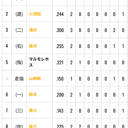
2
(
遊
)
.244
2
0
0
0
0
0
1
小深田
3
(
二
)
.300
3
0
0
0
0
2
0
浅村
4
(
右
)
.255
2
0
0
0
0
1
1
島内
マルモレホ
5
(
指
)
.221
2
1
0
0
0
0
0
ス
-
走
指
.150
1
0
0
0
0
1
0
山崎剛
6
(
一
)
.200
2
1
0
0
0
0
1
鈴木
7
(
三
)
.143
2
0
0
0
0
0
1
黒川
8
(
中
)
.225
2
2
0
0
0
0
0
辰己