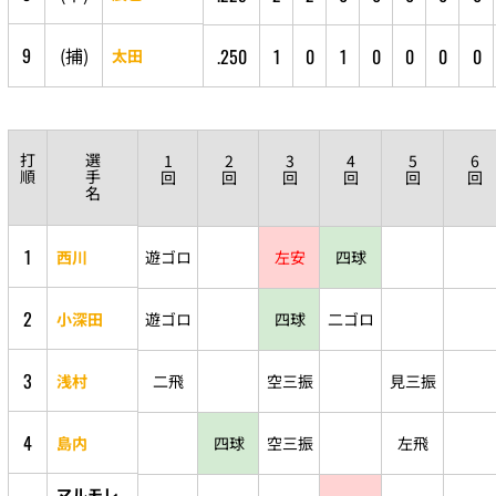
9
(
捕
)
.250
1
0
1
0
0
0
0
太田
打
選
1
2
3
4
5
6
順
手
回
回
回
回
回
回
名
1
西川
遊ゴロ
左安
四球
2
小深田
遊ゴロ
四球
二ゴロ
3
浅村
二飛
空三振
見三振
4
島内
四球
空三振
左飛
マルモレ