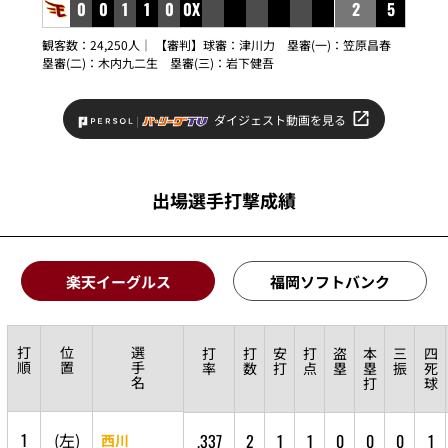
0
0
1
1
0
0X
2
5
観客数：24,250人｜ 【審判】球審：
津川力
塁審(一)：
笠原昌春
塁審(二)：
木内九二生
塁審(三)：
岩下健吾
ダイジェスト動画を見る
出場選手打撃成績
楽天イーグルス
福岡ソフトバンク
打
位
選
打
打
安
打
盗
本
三
四
順
置
手
率
数
打
点
塁
塁
振
死
名
打
球
1
(
左
)
.337
2
1
1
0
0
0
1
西川