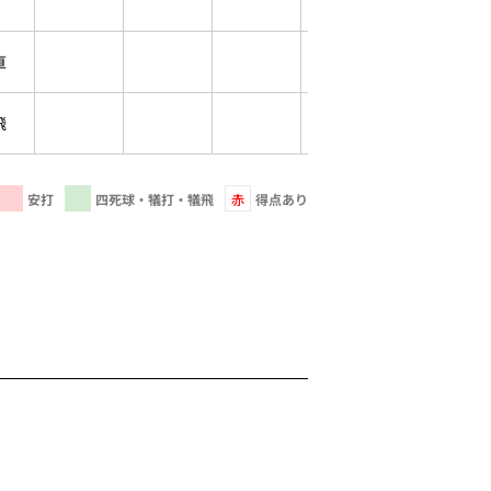
直
飛
安打
四死球・犠打・犠飛
赤
得点あり