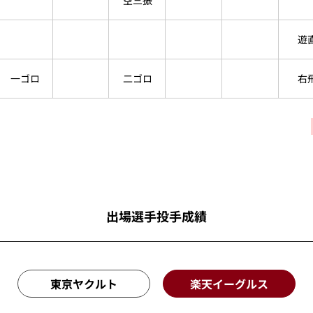
空三振
遊
一ゴロ
二ゴロ
右
出場選手投手成績
東京ヤクルト
楽天イーグルス