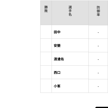
勝
選
防
敗
手
御
名
率
-
田中
-
安樂
-
渡邊佑
-
西口
-
小峯