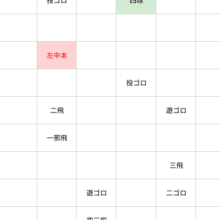
投ゴロ
四球
左中本
投ゴロ
二飛
遊ゴロ
一邪飛
三飛
遊ゴロ
二ゴロ