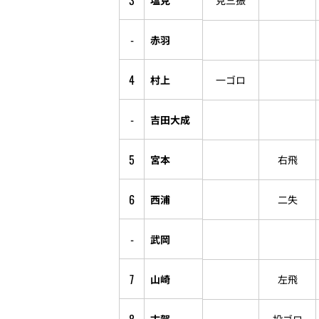
3
見三振
-
赤羽
4
村上
一ゴロ
-
吉田大成
5
宮本
右飛
6
西浦
二失
-
武岡
7
山崎
左飛
古賀