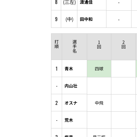
8
(三左)
-
渡邊佳
9
(中)
-
田中和
打
選
1
2
順
手
回
回
名
1
青木
四球
-
内山壮
2
オスナ
中飛
-
荒木
塩見