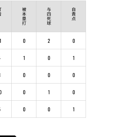
打
被
与
自
者
本
四
責
塁
死
点
打
球
1
0
2
0
4
1
0
1
3
0
0
0
0
0
1
0
5
0
0
1