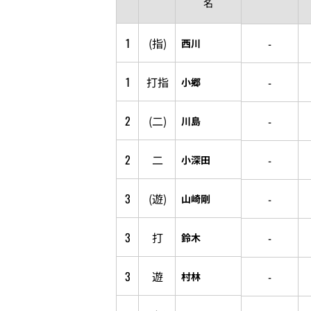
名
1
(指)
-
西川
1
打指
-
小郷
2
(二)
-
川島
2
二
-
小深田
3
(遊)
-
山崎剛
3
打
-
鈴木
3
遊
-
村林