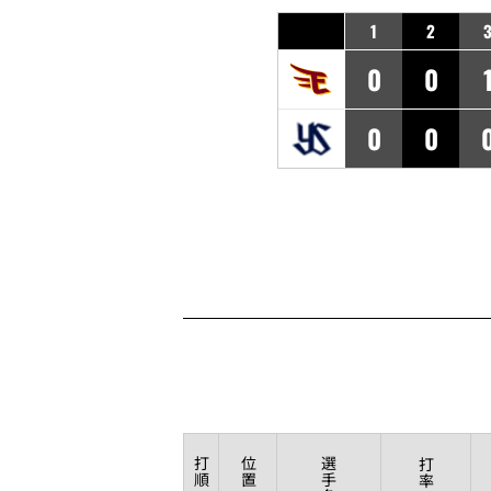
1
2
0
0
0
0
打
位
選
打
順
置
手
率