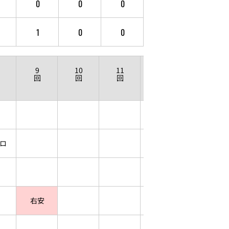
0
0
0
1
0
0
9
10
11
12
回
回
回
回
ロ
右安