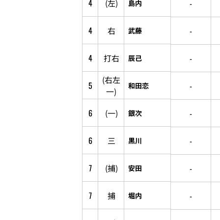
4
(左)
-
島内
4
右
-
武藤
4
打右
-
辰己
(右左
5
-
和田恋
一)
6
(一)
-
銀次
6
三
-
黒川
7
(捕)
-
安田
7
捕
-
堀内