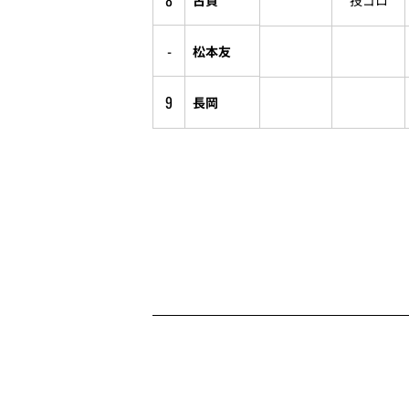
8
投ゴロ
-
松本友
9
長岡