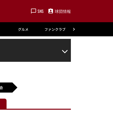
SNS
球団情報
楽天
グルメ
ファンクラブ
アカデミー
合