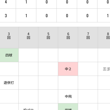
4
1
0
0
0
0
3
1
0
0
0
1
3
4
5
6
7
8
回
回
回
回
回
回
四球
中２
三ゴ
遊併打
中飛