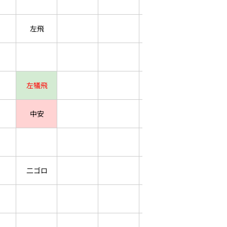
左飛
左犠飛
中安
二ゴロ