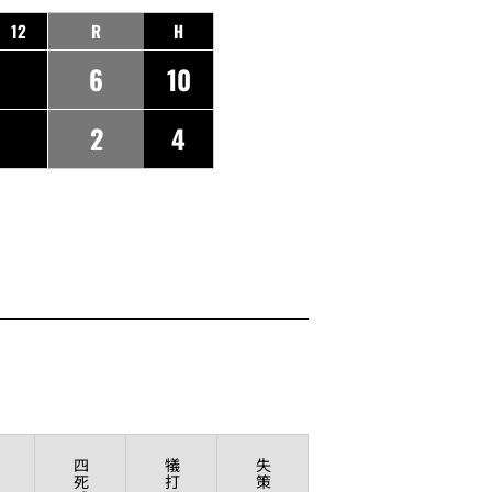
12
R
H
6
10
2
4
四
犠
失
死
打
策