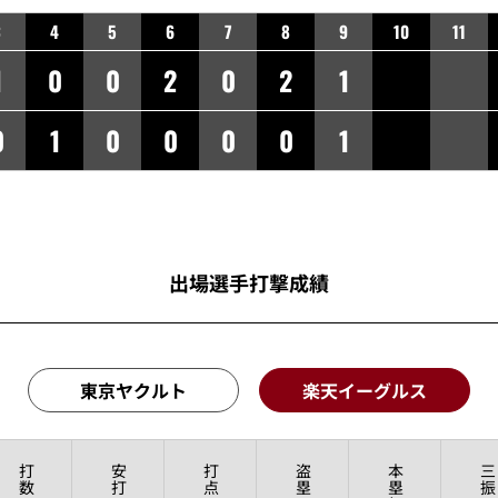
3
4
5
6
7
8
9
10
11
1
0
0
2
0
2
1
0
1
0
0
0
0
1
出場選手打撃成績
東京ヤクルト
楽天イーグルス
打
安
打
盗
本
三
数
打
点
塁
塁
振