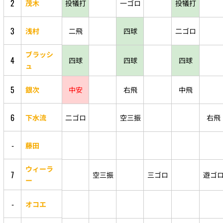
2
茂木
投犠打
一ゴロ
投犠打
3
浅村
二飛
四球
二ゴロ
ブラッシ
4
四球
四球
四球
ュ
5
銀次
中安
右飛
中飛
6
下水流
二ゴロ
空三振
右飛
-
藤田
ウィーラ
7
空三振
三ゴロ
遊ゴ
ー
-
オコエ