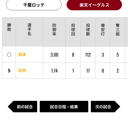
千葉ロッテ
楽天イーグルス
勝
選
防
投
投
被
奪
敗
手
御
球
球
安
三
名
率
回
数
打
振
○
3.00
8
112
3
5
則本
S
1.74
1
17
0
2
松井
前の試合
試合日程・結果
次の試合