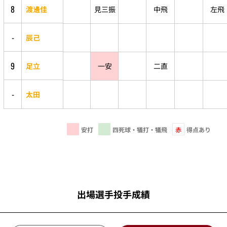
8
渡邊佳
見三振
中飛
左飛
-
辰己
9
足立
一安
二直
-
太田
安打
四死球・犠打・犠飛
赤
得点あり
出場選手投手成績