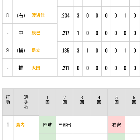
8
(
右
)
.234
3
0
0
0
0
1
0
渡邊佳
-
中
.217
1
0
0
0
0
0
0
辰己
9
(
捕
)
.135
3
1
0
0
0
1
0
足立
-
捕
.211
0
0
0
0
0
0
0
太田
打
選
1
2
3
4
5
6
順
手
回
回
回
回
回
回
名
1
島内
四球
三邪飛
右安