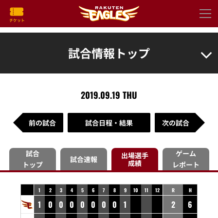
試合情報トップ
2019.09.19 THU
前の試合
試合日程・結果
次の試合
試合
ゲーム
出場選手
試合速報
成績
トップ
レポート
1
2
3
4
5
6
7
8
9
10
11
12
R
H
1
0
0
0
0
0
0
0
1
2
6