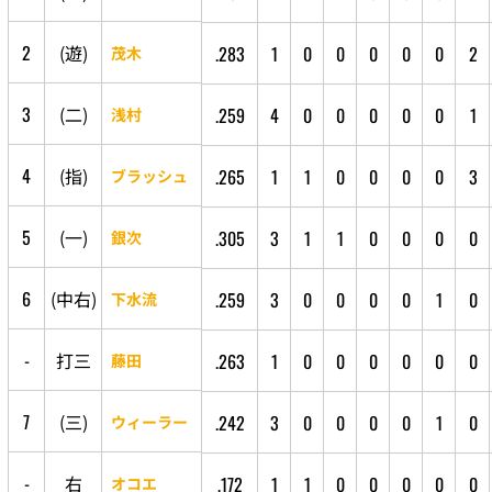
2
(
遊
)
.283
1
0
0
0
0
0
2
茂木
3
(
二
)
.259
4
0
0
0
0
0
1
浅村
4
(
指
)
.265
1
1
0
0
0
0
3
ブラッシュ
5
(
一
)
.305
3
1
1
0
0
0
0
銀次
6
(
中
右
)
.259
3
0
0
0
0
1
0
下水流
-
打
三
.263
1
0
0
0
0
0
0
藤田
7
(
三
)
.242
3
0
0
0
0
1
0
ウィーラー
-
右
.172
1
1
0
0
0
0
0
オコエ