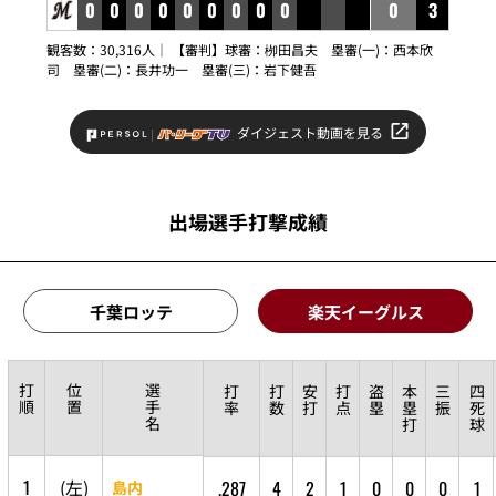
0
0
0
0
0
0
0
0
0
0
3
観客数：30,316人｜ 【審判】球審：
栁田昌夫
塁審(一)：
西本欣
司
塁審(二)：
長井功一
塁審(三)：
岩下健吾
ダイジェスト動画を見る
出場選手打撃成績
千葉ロッテ
楽天イーグルス
打
位
選
打
打
安
打
盗
本
三
四
順
置
手
率
数
打
点
塁
塁
振
死
名
打
球
1
(
左
)
.287
4
2
1
0
0
0
1
島内