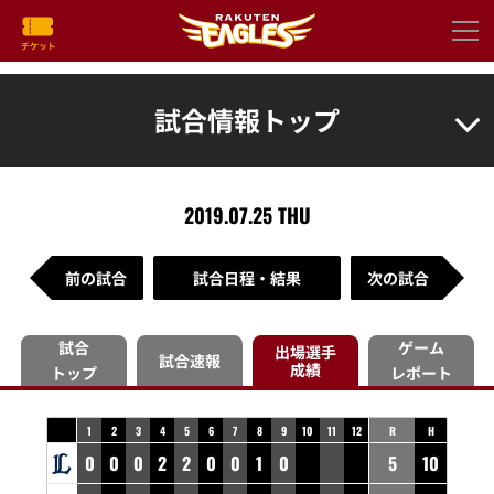
試合情報トップ
2019.07.25 THU
前の試合
試合日程・結果
次の試合
試合
ゲーム
出場選手
試合速報
成績
トップ
レポート
1
2
3
4
5
6
7
8
9
10
11
12
R
H
0
0
0
2
2
0
0
1
0
5
10