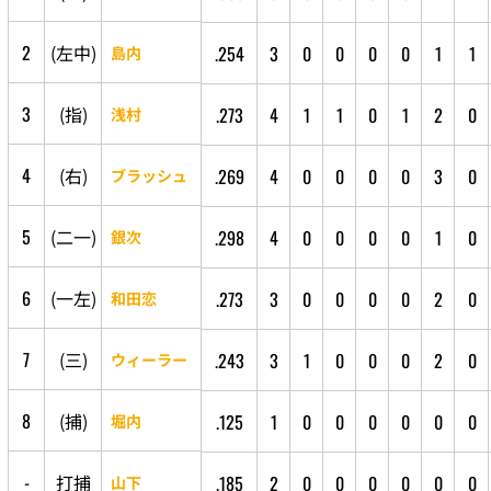
2
(
左
中
)
.254
3
0
0
0
0
1
1
島内
3
(
指
)
.273
4
1
1
0
1
2
0
浅村
4
(
右
)
.269
4
0
0
0
0
3
0
ブラッシュ
5
(
二
一
)
.298
4
0
0
0
0
1
0
銀次
6
(
一
左
)
.273
3
0
0
0
0
2
0
和田恋
7
(
三
)
.243
3
1
0
0
0
2
0
ウィーラー
8
(
捕
)
.125
1
0
0
0
0
0
0
堀内
-
打
捕
.185
2
0
0
0
0
0
0
山下