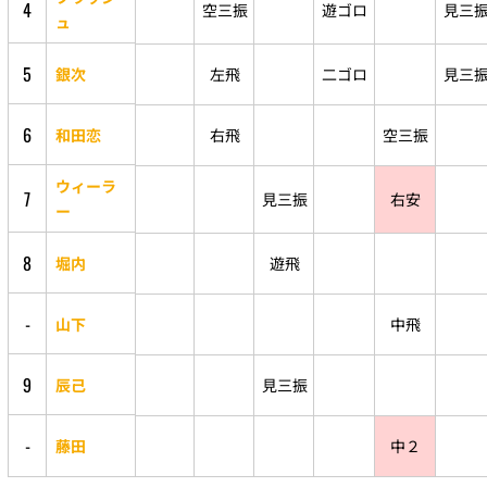
4
空三振
遊ゴロ
見三
ュ
5
銀次
左飛
二ゴロ
見三
6
和田恋
右飛
空三振
ウィーラ
7
見三振
右安
ー
8
堀内
遊飛
-
山下
中飛
9
辰己
見三振
-
藤田
中２