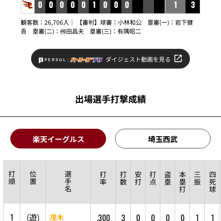
0
0
0
0
0
1
0
0
0
1
3
観客数：26,706人｜ 【審判】球審：
小林和公
塁審(一)：
岩下健
吾
塁審(二)：
栁田昌夫
塁審(三)：
有隅昭二
ダイジェスト動画を見る
出場選手打撃成績
楽天イーグルス
埼玉西武
打
位
選
打
打
安
打
盗
本
三
四
順
置
手
率
数
打
点
塁
塁
振
死
名
打
球
1
(
遊
)
.300
3
0
0
0
0
1
1
茂木