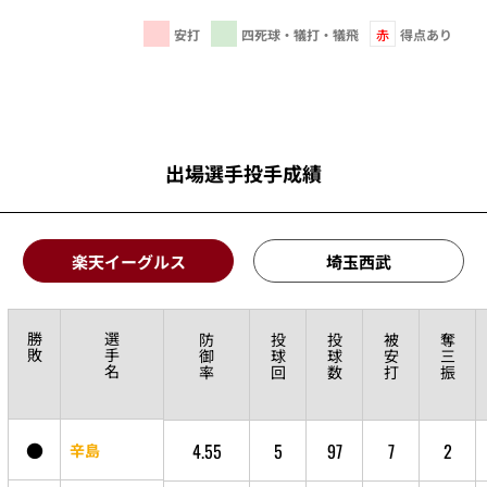
安打
四死球・犠打・犠飛
赤
得点あり
出場選手投手成績
楽天イーグルス
埼玉西武
勝
選
防
投
投
被
奪
敗
手
御
球
球
安
三
名
率
回
数
打
振
●
4.55
5
97
7
2
辛島