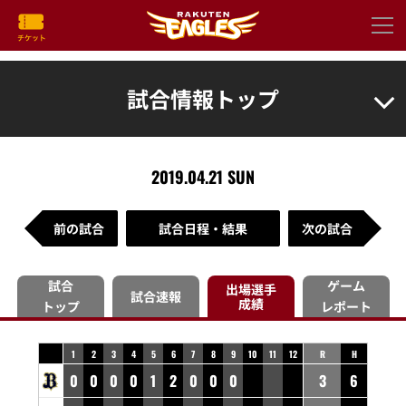
試合情報トップ
2019.04.21 SUN
前の試合
試合日程・結果
次の試合
試合
ゲーム
出場選手
試合速報
成績
トップ
レポート
1
2
3
4
5
6
7
8
9
10
11
12
R
H
0
0
0
0
1
2
0
0
0
3
6