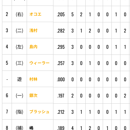
2
(
右
)
.205
5
2
1
0
0
1
0
オコエ
3
(
二
)
.282
3
1
2
0
0
1
2
浅村
4
(
左
)
.295
3
0
0
0
0
1
1
島内
5
(
三
)
.257
3
0
1
0
0
0
0
ウィーラー
-
遊
.000
0
0
0
0
0
0
0
村林
6
(
一
)
.197
2
0
0
0
0
0
2
銀次
7
(
指
)
.212
3
1
1
0
0
1
1
ブラッシュ
8
(
捕
)
.189
4
1
2
0
1
0
0
嶋