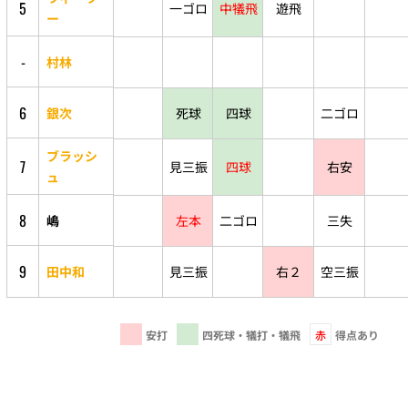
5
一ゴロ
中犠飛
遊飛
ー
-
村林
6
銀次
死球
四球
二ゴロ
ブラッシ
7
見三振
四球
右安
ュ
8
嶋
左本
二ゴロ
三失
9
田中和
見三振
右２
空三振
安打
四死球・犠打・犠飛
赤
得点あり