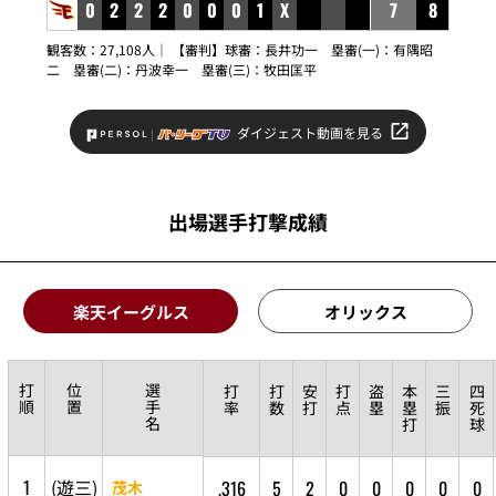
0
2
2
2
0
0
0
1
X
7
8
観客数：27,108人｜ 【審判】球審：
長井功一
塁審(一)：
有隅昭
二
塁審(二)：
丹波幸一
塁審(三)：
牧田匡平
ダイジェスト動画を見る
出場選手打撃成績
楽天イーグルス
オリックス
打
位
選
打
打
安
打
盗
本
三
四
順
置
手
率
数
打
点
塁
塁
振
死
名
打
球
1
(
遊
三
)
.316
5
2
0
0
0
0
0
茂木