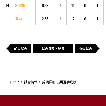
H
0.93
1
11
0
1
宋家豪
2.53
1
12
0
1
青山
前の試合
試合日程・結果
次の試合
トップ
試合情報
成績詳細(出場選手成績)