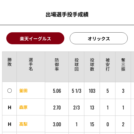
出場選手投手成績
楽天イーグルス
オリックス
勝
選
防
投
投
被
奪
敗
手
御
球
球
安
三
名
率
回
数
打
振
○
5.06
5 1/3
103
5
3
釜田
H
2.70
2/3
13
1
1
森原
H
3.00
1
15
0
2
高梨