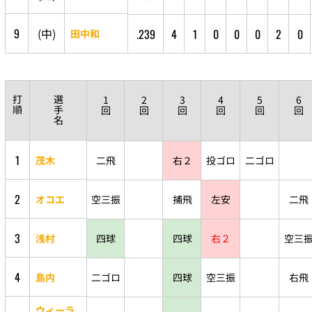
9
(
中
)
.239
4
1
0
0
0
2
0
田中和
打
選
1
2
3
4
5
6
順
手
回
回
回
回
回
回
名
1
茂木
二飛
右２
投ゴロ
二ゴロ
2
オコエ
空三振
捕飛
左安
二飛
3
浅村
四球
四球
右２
空三
4
島内
二ゴロ
四球
空三振
右飛
ウィーラ