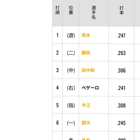
打
位
選
打
順
置
手
率
名
1
(
遊
)
.247
茂木
2
(
二
)
.263
藤田
3
(
中
)
.306
田中和
4
(
右
)
.241
ペゲーロ
5
(
指
)
.308
今江
6
(
一
)
.245
銀次
島井