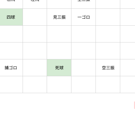
四球
見三振
一ゴロ
捕ゴロ
死球
空三振