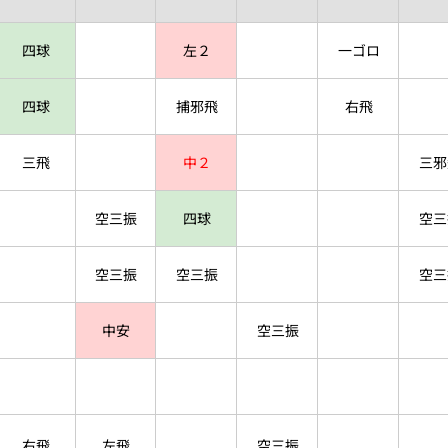
四球
左２
一ゴロ
四球
捕邪飛
右飛
三飛
中２
三邪
空三振
四球
空三
空三振
空三振
空三
中安
空三振
右飛
左飛
空三振