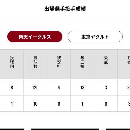
出場選手投手成績
楽天イーグルス
東京ヤクルト
投
投
被
奪
失
球
球
安
三
点
回
数
打
振
8
125
4
13
3
3
1
10
0
1
0