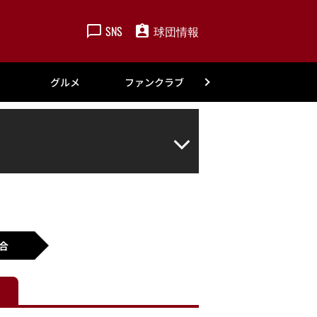
SNS
球団情報
楽天
グルメ
ファンクラブ
アカデミー
合