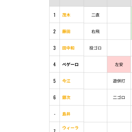
1
茂木
二直
2
藤田
右飛
3
田中和
投ゴロ
4
ペゲーロ
左安
5
今江
遊併打
6
銀次
二ゴロ
-
島井
ウィーラ
7