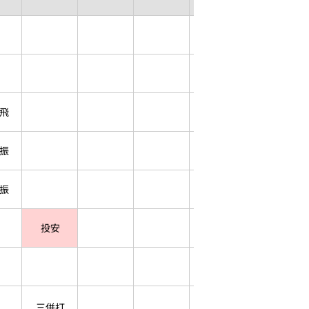
飛
振
振
投安
三併打