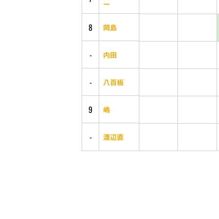
ー
8
岡島
-
内田
-
八百板
9
嶋
-
渡辺直