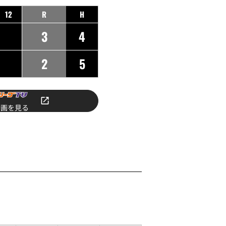
12
R
H
3
4
2
5
動画を見る