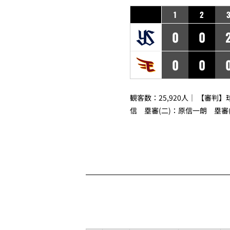
1
2
0
0
0
0
観客数：25,920人｜ 【審判】
信
塁審(二)：
原信一朗
塁審(