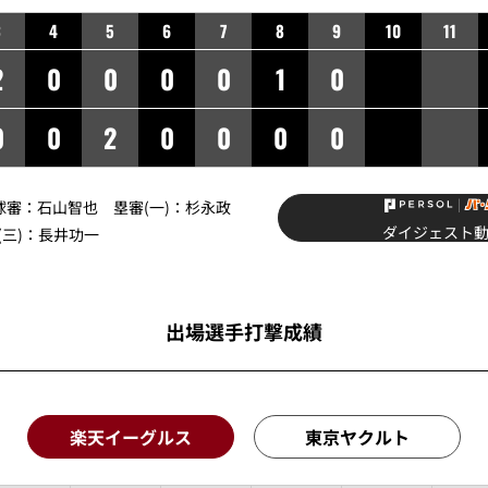
3
4
5
6
7
8
9
10
11
2
0
0
0
0
1
0
0
0
2
0
0
0
0
球審：
石山智也
塁審(一)：
杉永政
ダイジェスト
三)：
長井功一
出場選手打撃成績
楽天イーグルス
東京ヤクルト