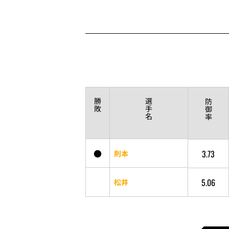
勝
選
防
敗
手
御
名
率
●
3.73
則本
5.06
松井