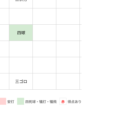
四球
三ゴロ
安打
四死球・犠打・犠飛
赤
得点あり