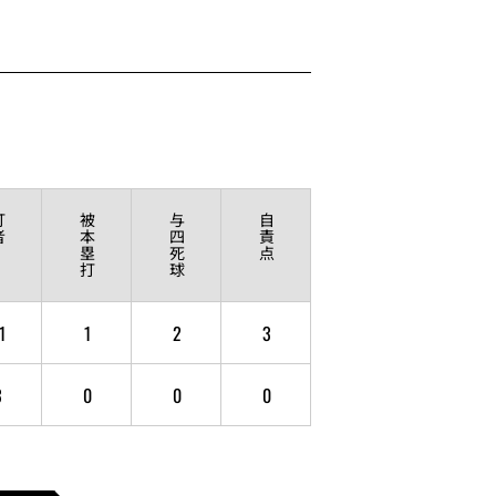
打
被
与
自
者
本
四
責
塁
死
点
打
球
1
1
2
3
3
0
0
0