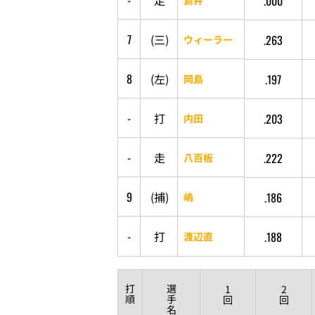
-
走
.000
7
(
三
)
.263
ウィーラー
8
(
左
)
.197
岡島
-
打
.203
内田
-
走
.222
八百板
9
(
捕
)
.186
嶋
-
打
.188
渡辺直
打
選
1
2
順
手
回
回
名