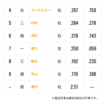
4
.267
.150
左
右
マッカスカー
5
.284
.278
二
右
村林
6
.218
.143
指
右
浅村
7
.250
.059
一
左
黒川
8
.192
.235
三
右
繁永
9
.179
.188
遊
左
宗山
–
2.51
—
投
右
瀧中
※直近打率は直近5試合の打率です。