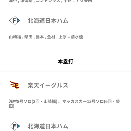
瀧中
,
津留崎
,
コントレラス
,
中込
– ＹＧ安田
北海道日本ハム
山崎福
,
柴田
,
島本
,
金村
,
上原
–
清水優
本塁打
楽天イーグルス
浅村
8号ソロ
(2回・
山崎福
)
、
マッカスカー
13号ソロ
(6回・
柴
田
)
北海道日本ハム