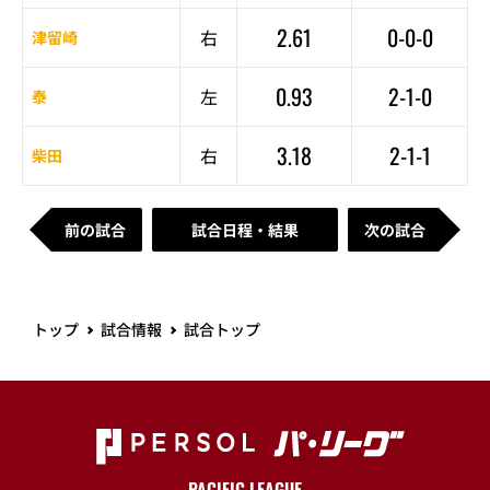
2.61
0-0-0
右
津留崎
0.93
2-1-0
左
泰
3.18
2-1-1
右
柴田
前の試合
試合日程・結果
次の試合
トップ
試合情報
試合トップ
PACIFIC LEAGUE