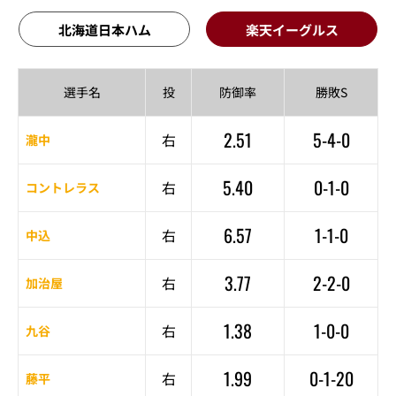
北海道日本ハム
楽天イーグルス
選手名
投
防御率
勝敗S
2.51
5-4-0
右
瀧中
5.40
0-1-0
右
コントレラス
6.57
1-1-0
右
中込
3.77
2-2-0
右
加治屋
1.38
1-0-0
右
九谷
1.99
0-1-20
右
藤平