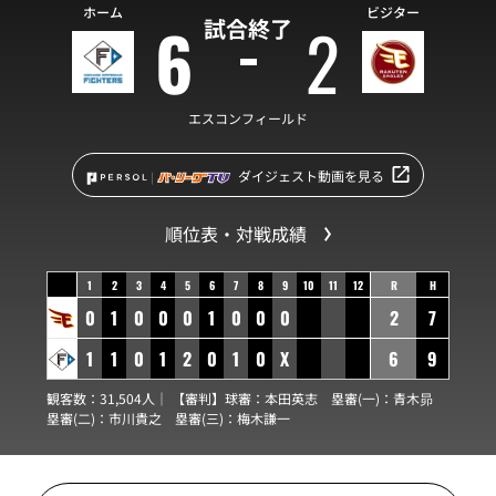
ホーム
ビジター
6
2
試合終了
エスコンフィールド
ダイジェスト動画を見る
順位表・対戦成績
1
2
3
4
5
6
7
8
9
10
11
12
R
H
0
1
0
0
0
1
0
0
0
2
7
1
1
0
1
2
0
1
0
X
6
9
観客数：31,504人｜ 【審判】球審：
本田英志
塁審(一)：
青木昴
塁審(二)：
市川貴之
塁審(三)：
梅木謙一