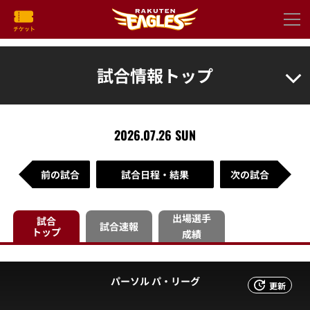
試合情報トップ
2026.07.26 SUN
前の試合
試合日程・結果
次の試合
出場選手
試合
試合速報
トップ
成績
パーソル パ・リーグ
更新