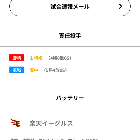
試合速報メール
責任投手
勝利
山崎福
（4勝0敗0S）
敗戦
瀧中
（5勝4敗0S）
バッテリー
楽天イーグルス