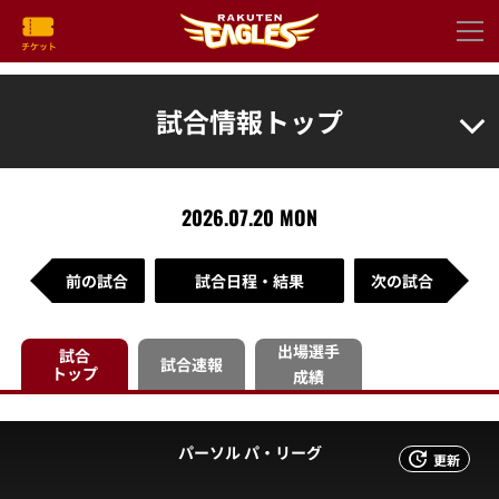
試合情報トップ
2026.07.20 MON
前の試合
試合日程・結果
次の試合
出場選手
試合
試合速報
トップ
成績
パーソル パ・リーグ
更新