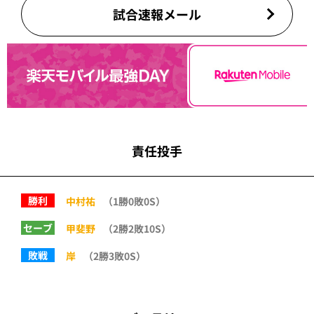
試合速報メール
責任投手
勝利
中村祐
（1勝0敗0S）
セーブ
甲斐野
（2勝2敗10S）
敗戦
岸
（2勝3敗0S）