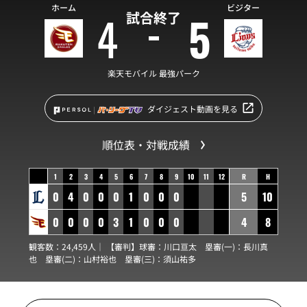
ホーム
ビジター
4
5
試合終了
楽天モバイル 最強パーク
ダイジェスト動画を見る
順位表・対戦成績
1
2
3
4
5
6
7
8
9
10
11
12
R
H
0
4
0
0
0
1
0
0
0
5
10
0
0
0
0
3
1
0
0
0
4
8
観客数：24,459人｜ 【審判】球審：
川口亘太
塁審(一)：
長川真
也
塁審(二)：
山村裕也
塁審(三)：
須山祐多