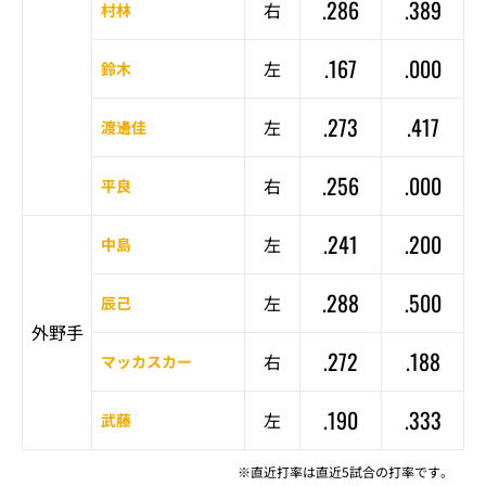
.286
.389
右
村林
.167
.000
左
鈴木
.273
.417
左
渡邊佳
.256
.000
右
平良
.241
.200
左
中島
.288
.500
左
辰己
外野手
.272
.188
右
マッカスカー
.190
.333
左
武藤
※直近打率は直近5試合の打率です。