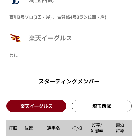
西川
3号ソロ
(2回・
岸
)
、
古賀悠
4号3ラン
(2回・
岸
)
楽天イーグルス
なし
スターティングメンバー
楽天イーグルス
埼玉西武
打率/
直近
打順
位置
選手名
打/投
防御率
打率