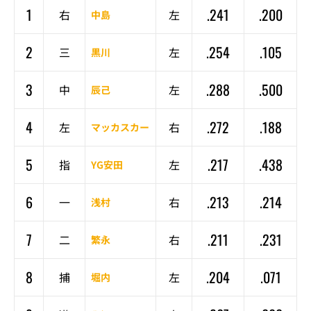
1
.241
.200
右
左
中島
2
.254
.105
三
左
黒川
3
.288
.500
中
左
辰己
4
.272
.188
左
右
マッカスカー
5
.217
.438
指
左
YG安田
6
.213
.214
一
右
浅村
7
.211
.231
二
右
繁永
8
.204
.071
捕
左
堀内