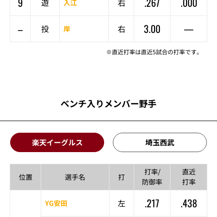
9
.267
.000
遊
右
入江
–
3.00
—
投
右
岸
※直近打率は直近5試合の打率です。
ベンチ入りメンバー野手
楽天イーグルス
埼玉西武
打率/
直近
位置
選手名
打
防御率
打率
.217
.438
左
YG安田