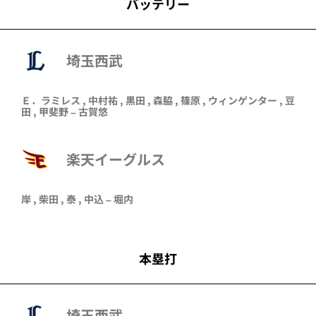
バッテリー
埼玉西武
Ｅ．ラミレス ,
中村祐
,
黒田
,
森脇
,
篠原
,
ウィンゲンター
,
豆
田
,
甲斐野
–
古賀悠
楽天イーグルス
岸
,
柴田
,
泰
,
中込
–
堀内
本塁打
埼玉西武