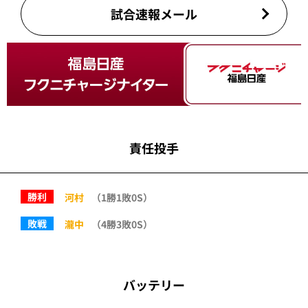
試合速報メール
責任投手
勝利
河村
（1勝1敗0S）
敗戦
瀧中
（4勝3敗0S）
バッテリー