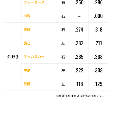
.250
.286
右
ワォーターズ
–
.000
右
小森
.274
.318
右
佐藤
.282
.211
左
辰己
.265
.368
外野手
右
マッカスカー
.222
.308
左
中島
.118
.125
左
武藤
※直近打率は直近5試合の打率です。