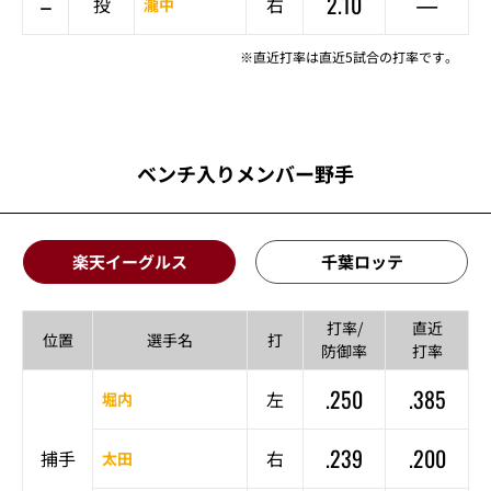
–
2.10
—
投
右
瀧中
※直近打率は直近5試合の打率です。
ベンチ入りメンバー野手
楽天イーグルス
千葉ロッテ
打率/
直近
位置
選手名
打
防御率
打率
.250
.385
左
堀内
.239
.200
捕手
右
太田