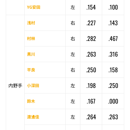
.154
.100
左
YG安田
.227
.143
右
浅村
.282
.467
右
村林
.263
.316
左
黒川
.250
.158
右
平良
.198
.250
内野手
左
小深田
.167
.000
左
鈴木
.264
.263
左
渡邊佳