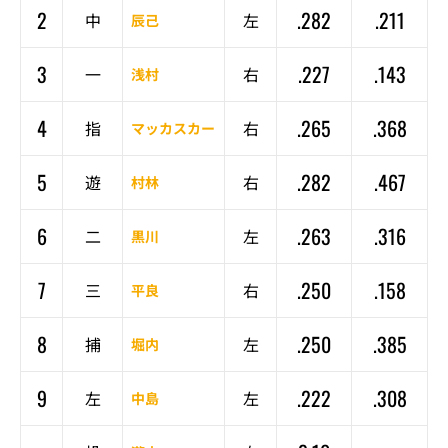
2
.282
.211
中
左
辰己
3
.227
.143
一
右
浅村
4
.265
.368
指
右
マッカスカー
5
.282
.467
遊
右
村林
6
.263
.316
二
左
黒川
7
.250
.158
三
右
平良
8
.250
.385
捕
左
堀内
9
.222
.308
左
左
中島