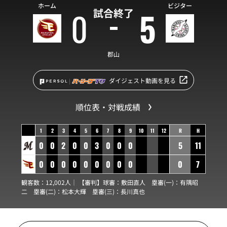
ホーム
ビジター
0
5
試合終了
郡山
ダイジェスト動画を見る
順位表・対戦成績
1
2
3
4
5
6
7
8
9
10
11
12
R
H
0
0
2
0
0
3
0
0
0
5
11
0
0
0
0
0
0
0
0
0
0
7
観客数：12,002人｜ 【審判】球審：
敷田直人
塁審(一)：
有隅昭
二
塁審(二)：
松本大輝
塁審(三)：
長川真也