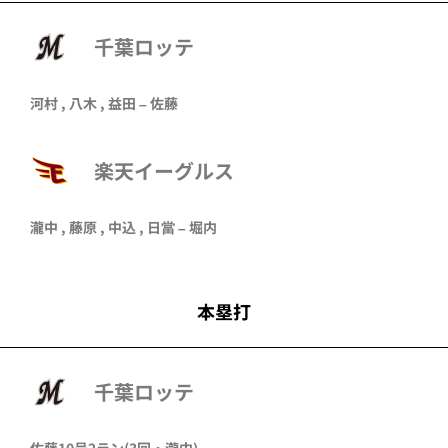
千葉ロッテ
河村
,
八木
,
益田
–
佐藤
楽天イーグルス
瀧中
,
藤原
,
中込
,
日當
–
堀内
本塁打
千葉ロッテ
佐藤
10号2ラン
(3回・
瀧中
)