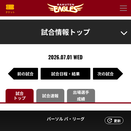
試合情報トップ
2026.07.01 WED
前の試合
試合日程・結果
次の試合
出場選手
試合
試合速報
トップ
成績
パーソル パ・リーグ
更新