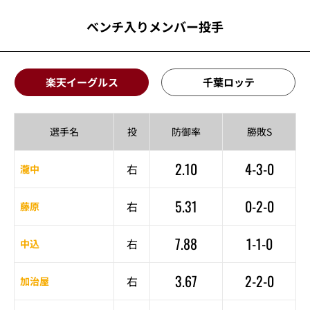
ベンチ入りメンバー投手
楽天イーグルス
千葉ロッテ
選手名
投
防御率
勝敗S
2.10
4-3-0
右
瀧中
5.31
0-2-0
右
藤原
7.88
1-1-0
右
中込
3.67
2-2-0
右
加治屋