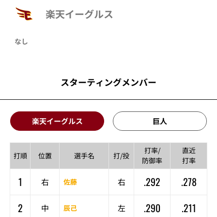
楽天イーグルス
なし
スターティングメンバー
楽天イーグルス
巨人
打率/
直近
打順
位置
選手名
打/投
防御率
打率
1
.292
.278
右
右
佐藤
2
.290
.211
中
左
辰己