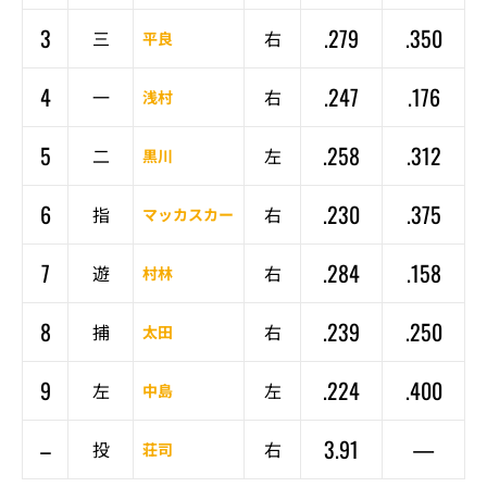
3
.279
.350
三
右
平良
4
.247
.176
一
右
浅村
5
.258
.312
二
左
黒川
6
.230
.375
指
右
マッカスカー
7
.284
.158
遊
右
村林
8
.239
.250
捕
右
太田
9
.224
.400
左
左
中島
–
3.91
—
投
右
荘司