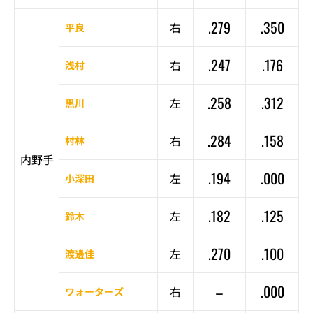
.279
.350
右
平良
.247
.176
右
浅村
.258
.312
左
黒川
.284
.158
右
村林
内野手
.194
.000
左
小深田
.182
.125
左
鈴木
.270
.100
左
渡邊佳
–
.000
右
ワォーターズ