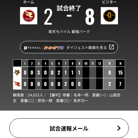
ホーム
ビジター
2
8
試合終了
楽天モバイル 最強パーク
ダイジェスト動画を見る
1
2
3
4
5
6
7
8
9
10
11
12
R
H
0
0
3
0
0
2
1
1
1
8
15
0
0
0
0
0
0
2
0
0
2
7
観客数：24,653人｜ 【審判】球審：
名幸一明
塁審(一)：
山路哲
生
塁審(二)：
原信一朗
塁審(三)：
長井功一
試合速報メール