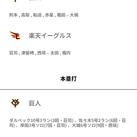
則本 , 高梨 , 船迫 , 赤星 , 堀田 – 大城
楽天イーグルス
荘司
,
津留崎
,
西垣
–
太田
,
堀内
本塁打
巨人
ダルベック
10号3ラン
(3回・
荘司
)
、
佐々木
5号2ラン
(6回・
荘
司
)
、
岸田
3号ソロ
(7回・
荘司
)
、
大城
6号ソロ
(9回・
西垣
)