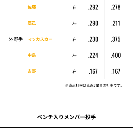
.292
.278
右
佐藤
.290
.211
左
辰己
.230
.375
外野手
右
マッカスカー
.224
.400
左
中島
.167
.167
右
吉野
※直近打率は直近5試合の打率です。
ベンチ入りメンバー投手