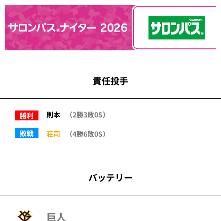
責任投手
則本
（2勝3敗0S）
勝利
敗戦
荘司
（4勝6敗0S）
バッテリー
巨人