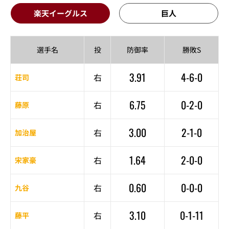
楽天イーグルス
巨人
選手名
投
防御率
勝敗S
3.91
4-6-0
右
荘司
6.75
0-2-0
右
藤原
3.00
2-1-0
右
加治屋
1.64
2-0-0
右
宋家豪
0.60
0-0-0
右
九谷
3.10
0-1-11
右
藤平