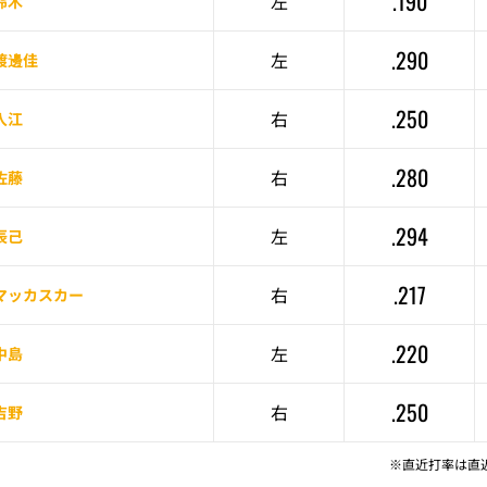
.190
左
鈴木
.290
左
渡邊佳
.250
右
入江
.280
右
佐藤
.294
左
辰己
.217
右
マッカスカー
.220
左
中島
.250
右
吉野
※直近打率は直