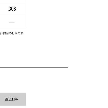
.308
—
近5試合の打率です。
直近
打率