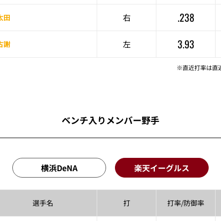
.238
右
太田
3.93
左
古謝
※直近打率は直
ベンチ入りメンバー野手
横浜DeNA
楽天イーグルス
選手名
打
打率/
防御率