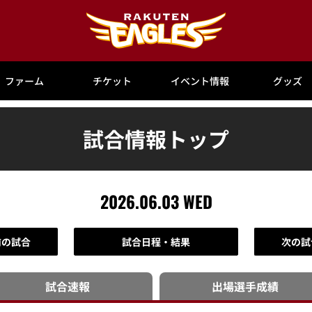
ファーム
チケット
イベント情報
グッズ
試合情報トップ
2026.06.03 WED
前の試合
試合日程・結果
次の試
試合速報
出場選手
成績