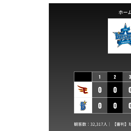
ホー
1
2
0
0
0
0
観客数：32,317人｜ 【審判】