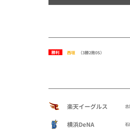
勝利
西垣
（3勝2敗0S）
楽天イーグルス
古
横浜DeNA
石