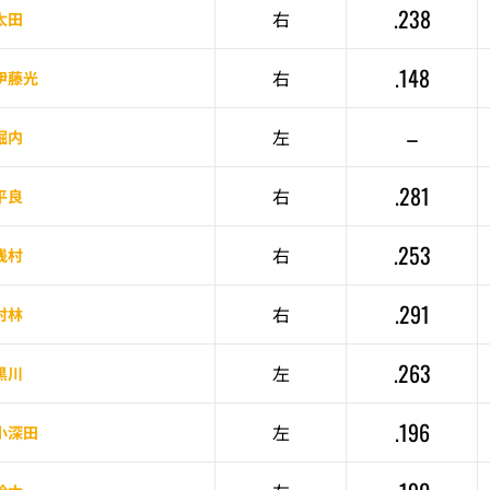
.238
右
太田
.148
右
伊藤光
–
左
堀内
.281
右
平良
.253
右
浅村
.291
右
村林
.263
左
黒川
.196
左
小深田