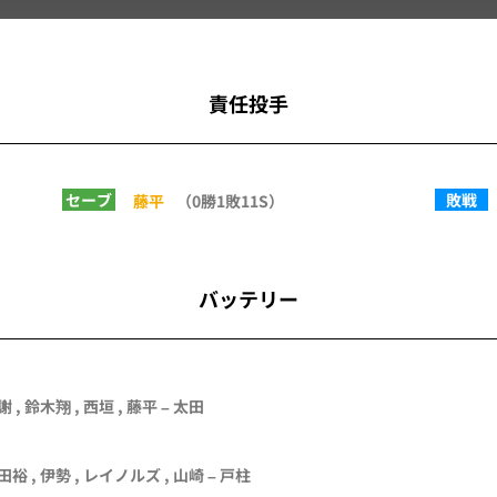
責任投手
セーブ
敗戦
藤平
（0勝1敗11S）
バッテリー
謝
,
鈴木翔
,
西垣
,
藤平
–
太田
田裕 , 伊勢 , レイノルズ , 山崎 – 戸柱