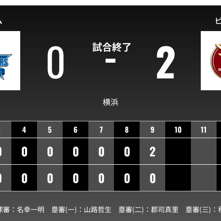
ム
0
2
試合終了
横浜
3
4
5
6
7
8
9
10
11
0
0
0
0
0
0
2
0
0
0
0
0
0
0
球審：
名幸一明
塁審(一)：
山路哲生
塁審(二)：
郡司真里
塁審(三)：