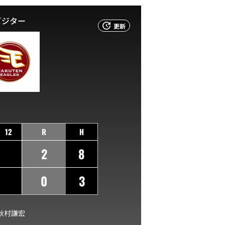
ビジター
更新
12
R
H
2
8
0
3
秋村謙宏