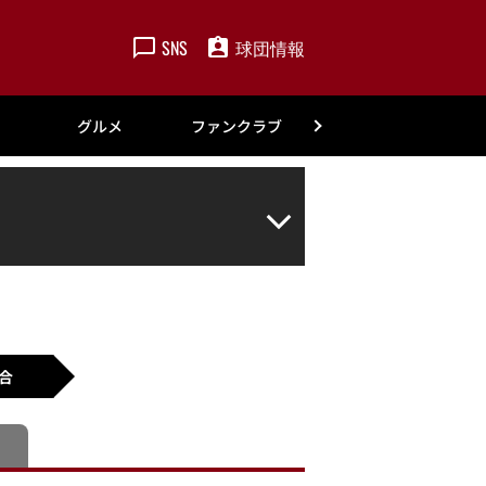
SNS
球団情報
楽天
グルメ
ファンクラブ
アカデミー
合