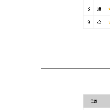
8
捕
9
投
位置