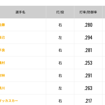
選手名
打/投
打率/
防御率
.280
右
佐藤
.294
左
辰己
.281
右
平良
.253
右
浅村
.291
右
村林
.263
左
黒川
.217
右
マッカスカー