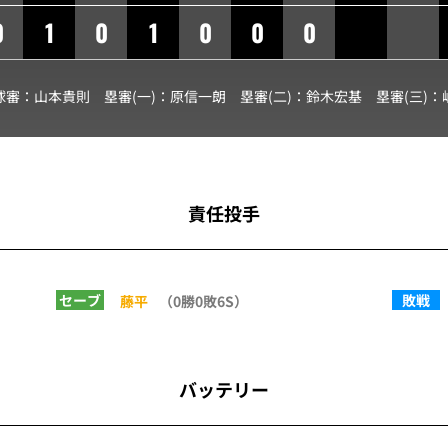
0
1
0
1
0
0
0
球審：
山本貴則
塁審(一)：
原信一朗
塁審(二)：
鈴木宏基
塁審(三)：
責任投手
セーブ
敗戦
藤平
（0勝0敗6S）
バッテリー