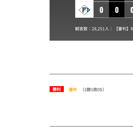
0
0
観客数：28,251人｜ 【審判】
勝利
瀧中
（2勝1敗0S）