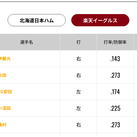
北海道日本ハム
楽天イーグルス
選手名
打
打率/
防御率
.143
右
伊藤光
.273
右
太田
.174
左
YG安田
.225
左
小深田
.273
右
浅村