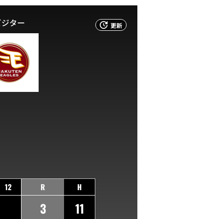
ビジター
更新
12
R
H
3
11