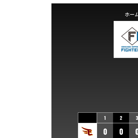
ホー
1
2
0
0