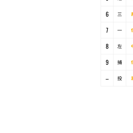
6
三
7
一
8
左
9
捕
–
投