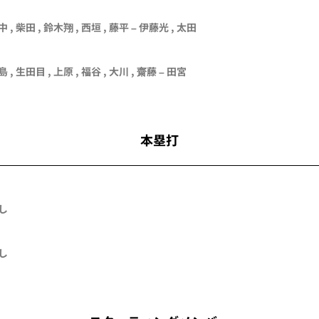
中
,
柴田
,
鈴木翔
,
西垣
,
藤平
–
伊藤光
,
太田
島
,
生田目
,
上原
,
福谷
,
大川
,
齋藤
–
田宮
本塁打
し
し