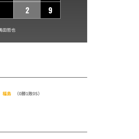
2
9
嶋田哲也
福島
（0勝1敗0S）