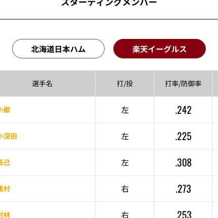
スターティングメンバー
北海道日本ハム
楽天イーグルス
選手名
打/投
打率/
防御率
.242
左
小郷
.225
左
小深田
.308
左
辰己
.273
右
浅村
.253
右
村林