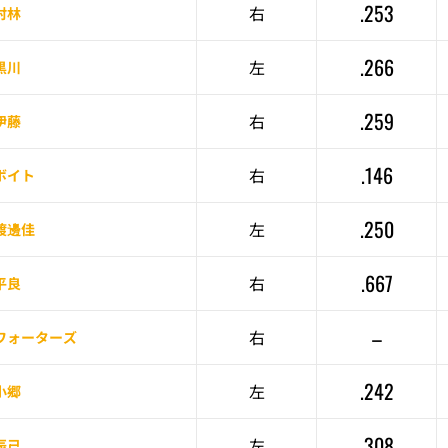
.253
右
村林
.266
左
黒川
.259
右
伊藤
.146
右
ボイト
.250
左
渡邊佳
.667
右
平良
–
右
ワォーターズ
.242
左
小郷
.308
左
辰己