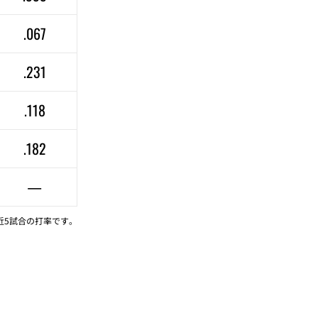
.067
.231
.118
.182
—
近5試合の打率です。