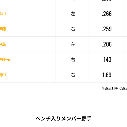
.266
左
黒川
.259
右
伊藤
.206
左
中島
.143
右
伊藤光
1.69
右
瀧中
※直近打率は直
ベンチ入りメンバー野手