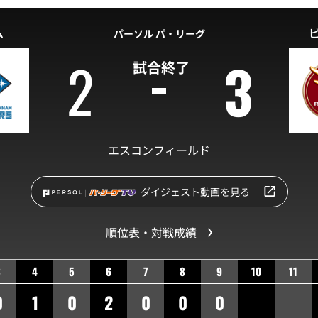
ム
パーソル パ・リーグ
2
3
試合終了
エスコンフィールド
ダイジェスト動画を見る
順位表・対戦成績
3
4
5
6
7
8
9
10
11
0
1
0
2
0
0
0