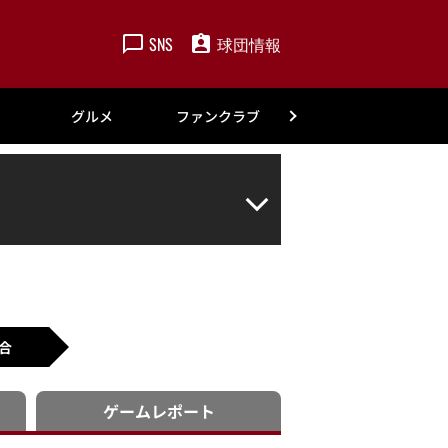
SNS
球団情報
楽天
グルメ
ファンクラブ
アカデミー
合
ゲーム
レポート