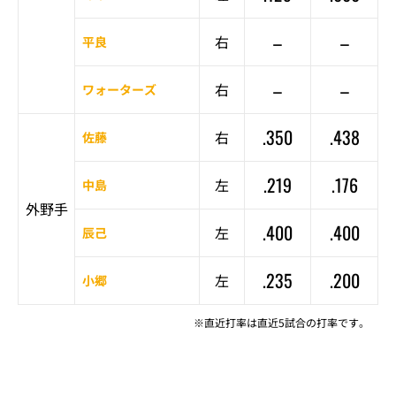
–
–
右
平良
–
–
右
ワォーターズ
.350
.438
右
佐藤
.219
.176
左
中島
外野手
.400
.400
左
辰己
.235
.200
左
小郷
※直近打率は直近5試合の打率です。