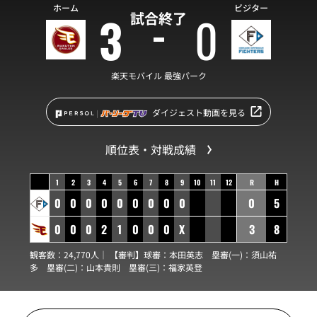
ホーム
ビジター
3
0
試合終了
楽天モバイル 最強パーク
ダイジェスト動画を見る
順位表・対戦成績
1
2
3
4
5
6
7
8
9
10
11
12
R
H
0
0
0
0
0
0
0
0
0
0
5
0
0
0
2
1
0
0
0
X
3
8
観客数：24,770人｜ 【審判】球審：
本田英志
塁審(一)：
須山祐
多
塁審(二)：
山本貴則
塁審(三)：
福家英登