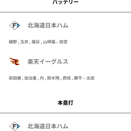
バッテリー
北海道日本ハム
細野
,
玉井
,
福谷
,
山崎福
–
田宮
楽天イーグルス
前田健
,
加治屋
,
内
,
鈴木翔
,
西垣
,
藤平
–
太田
本塁打
北海道日本ハム