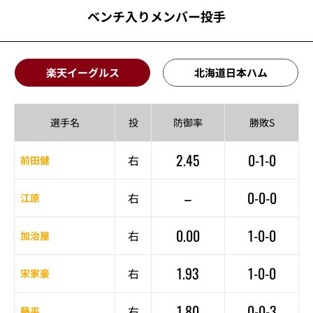
ベンチ入りメンバー投手
楽天イーグルス
北海道日本ハム
選手名
投
防御率
勝敗S
2.45
0-1-0
右
前田健
–
0-0-0
右
江原
0.00
1-0-0
右
加治屋
1.93
1-0-0
右
宋家豪
1.80
0-0-3
右
藤平