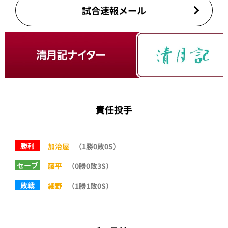
試合速報メール
責任投手
勝利
加治屋
（1勝0敗0S）
セーブ
藤平
（0勝0敗3S）
敗戦
細野
（1勝1敗0S）