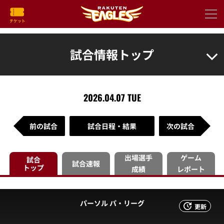
試合情報トップ
2026.04.07 TUE
前の試合
試合日程・結果
次の試合
出場選手
ゲーム
試合
試合速報
トップ
成績
レポート
パーソル パ・リーグ
更新