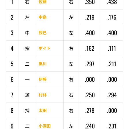
1
.350
.438
右
右
佐藤
2
.219
.176
左
左
中島
3
.400
.400
中
左
辰己
4
.162
.111
指
右
ボイト
5
.297
.211
三
左
黒川
6
.000
.000
一
右
伊藤
7
.250
.294
遊
右
村林
8
.278
.000
捕
右
太田
9
.240
.231
二
左
小深田