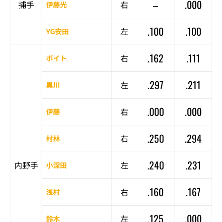
–
.000
捕手
右
伊藤光
.100
.100
左
YG安田
.162
.111
右
ボイト
.297
.211
左
黒川
.000
.000
右
伊藤
.250
.294
右
村林
.240
.231
内野手
左
小深田
.160
.167
右
浅村
.125
.000
左
鈴木