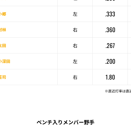
.333
左
小郷
.360
右
村林
.267
右
太田
.200
左
小深田
1.80
右
荘司
※直近打率は直
ベンチ入りメンバー野手