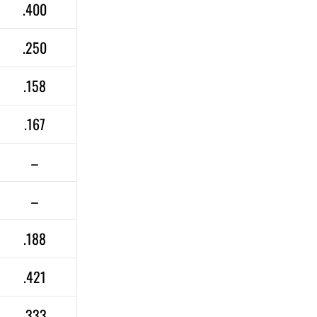
.400
.250
.158
.167
–
–
.188
.421
.333