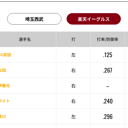
埼玉西武
楽天イーグルス
選手名
打
打率/
防御率
.125
左
YG安田
.267
右
太田
–
右
伊藤光
.240
右
ボイト
.296
左
黒川