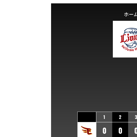
ホー
1
2
0
0