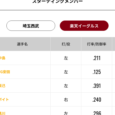
スターティングメンバー
埼玉西武
楽天イーグルス
選手名
打/投
打率/
防御率
.211
左
中島
.125
左
YG安田
.391
左
辰己
.240
右
ボイト
.296
左
黒川