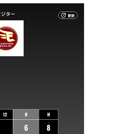
ビジター
更新
12
R
H
6
8