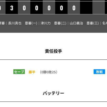
0
3
0
0
0
0
0
球審：
長川真也
塁審(一)：
津川力
塁審(二)：
山口義治
塁審(三)：
名
責任投手
セーブ
敗戦
藤平
（0勝0敗2S）
バッテリー