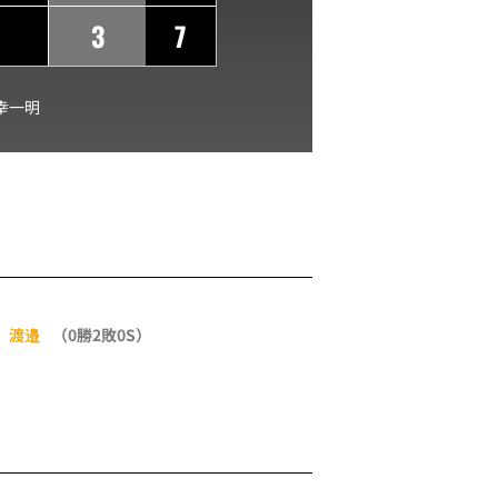
3
7
幸一明
渡邉
（0勝2敗0S）