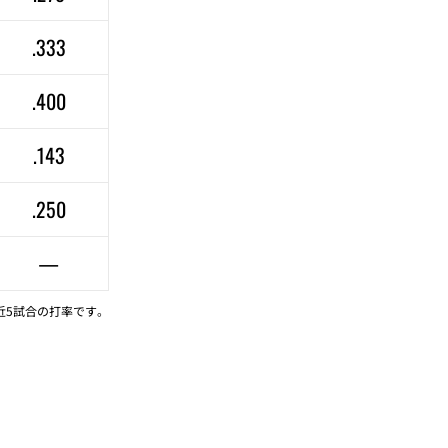
.333
.400
.143
.250
—
近5試合の打率です。