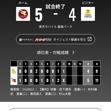
ホーム
ビジター
5
4
試合終了
楽天モバイル 最強パーク
ダイジェスト動画を見る
順位表・対戦成績
1
2
3
4
5
6
7
8
9
10
11
12
R
H
0
0
0
2
0
0
0
1
1
4
9
1
0
0
0
1
0
1
2
X
5
11
観客数：24,088人｜ 【審判】球審：
岩下健吾
塁審(一)：
秋村謙
宏
塁審(二)：
敷田直人
塁審(三)：
村山太朗