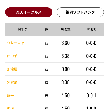
楽天イーグルス
福岡ソフトバンク
選手名
投
防御率
勝敗S
3.60
0-0-0
右
ウレーニャ
3.38
0-0-0
右
田中千
0.00
0-0-0
右
加治屋
3.38
0-0-0
右
宋家豪
4.50
0-0-1
右
藤平
4.50
1-0-0
右
西垣