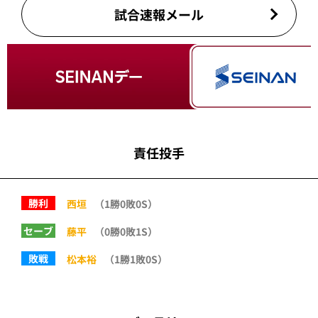
試合速報メール
責任投手
勝利
西垣
（1勝0敗0S）
セーブ
藤平
（0勝0敗1S）
敗戦
松本裕
（1勝1敗0S）