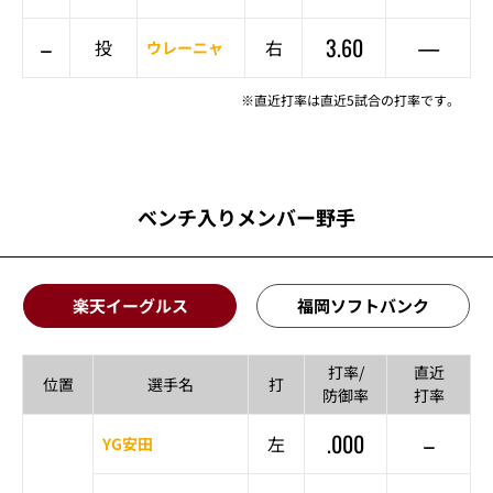
–
3.60
—
投
右
ウレーニャ
※直近打率は直近5試合の打率です。
ベンチ入りメンバー野手
楽天イーグルス
福岡ソフトバンク
打率/
直近
位置
選手名
打
防御率
打率
.000
–
左
YG安田