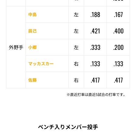
.188
.167
左
中島
.421
.400
左
辰己
.333
.200
外野手
左
小郷
.133
.133
右
マッカスカー
.417
.417
右
佐藤
※直近打率は直近5試合の打率です。
ベンチ入りメンバー投手