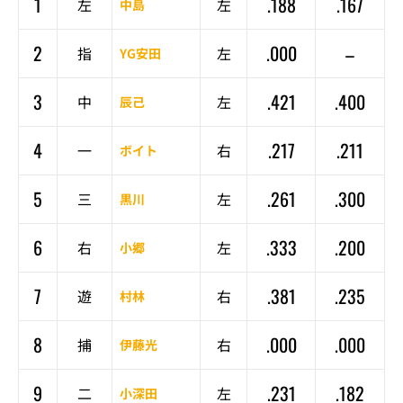
1
.188
.167
左
左
中島
2
.000
–
指
左
YG安田
3
.421
.400
中
左
辰己
4
.217
.211
一
右
ボイト
5
.261
.300
三
左
黒川
6
.333
.200
右
左
小郷
7
.381
.235
遊
右
村林
8
.000
.000
捕
右
伊藤光
9
.231
.182
二
左
小深田