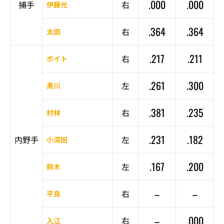
.000
.000
捕手
右
伊藤光
.364
.364
右
太田
.217
.211
右
ボイト
.261
.300
左
黒川
.381
.235
右
村林
.231
.182
内野手
左
小深田
.167
.200
左
鈴木
–
–
右
平良
–
.000
右
入江