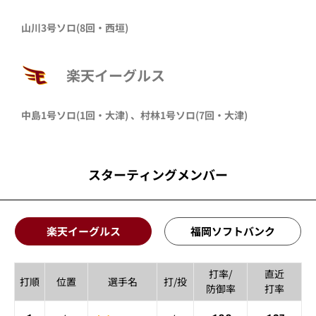
山川
3号ソロ
(8回・
西垣
)
楽天イーグルス
中島
1号ソロ
(1回・
大津
)
、
村林
1号ソロ
(7回・
大津
)
スターティングメンバー
楽天イーグルス
福岡ソフトバンク
打率/
直近
打順
位置
選手名
打/投
防御率
打率