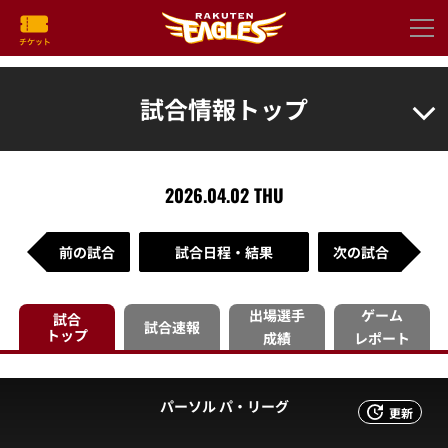
試合情報トップ
2026.04.02 THU
前の試合
試合日程・結果
次の試合
出場選手
ゲーム
試合
試合速報
トップ
成績
レポート
パーソル パ・リーグ
更新