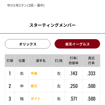
中川
1号2ラン
(3回・
瀧中
)
スターティングメンバー
オリックス
楽天イーグルス
打率/
直近
打順
位置
選手名
打/投
防御率
打率
1
.143
.333
右
左
中島
2
.250
.500
中
左
辰己
3
.571
.500
指
右
ボイト