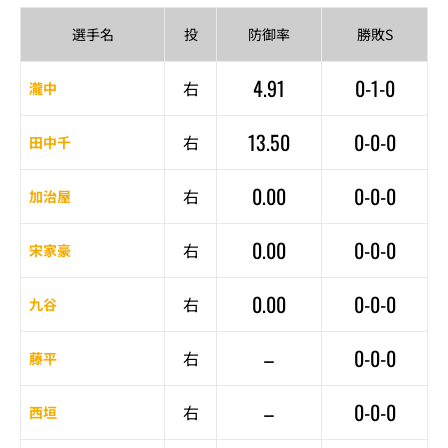
選手名
投
防御率
勝敗S
4.91
0-1-0
右
瀧中
13.50
0-0-0
右
田中千
0.00
0-0-0
右
加治屋
0.00
0-0-0
右
宋家豪
0.00
0-0-0
右
九谷
–
0-0-0
右
藤平
–
0-0-0
右
西垣