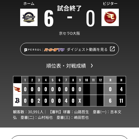
ホーム
ビジター
6
0
試合終了
京セラD大阪
ダイジェスト動画を見る
順位表・対戦成績
1
2
3
4
5
6
7
8
9
10
11
12
R
H
0
0
0
0
0
0
0
0
0
0
4
0
0
2
0
0
0
4
0
X
6
11
観客数：30,991人｜ 【審判】球審：
山路哲生
塁審(一)：
吉本文
弘
塁審(二)：
山村裕也
塁審(三)：
嶋田哲也