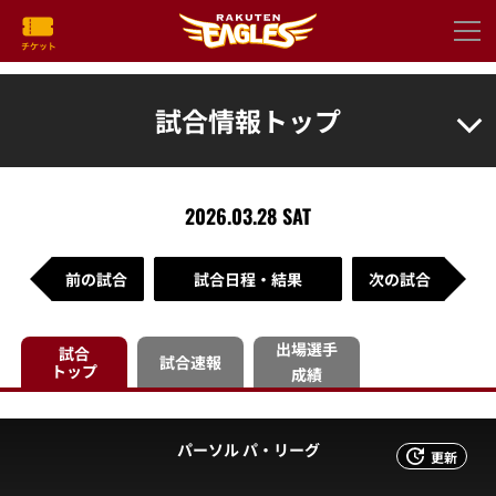
試合情報トップ
2026.03.28 SAT
前の試合
試合日程・結果
次の試合
出場選手
試合
試合速報
トップ
成績
パーソル パ・リーグ
更新