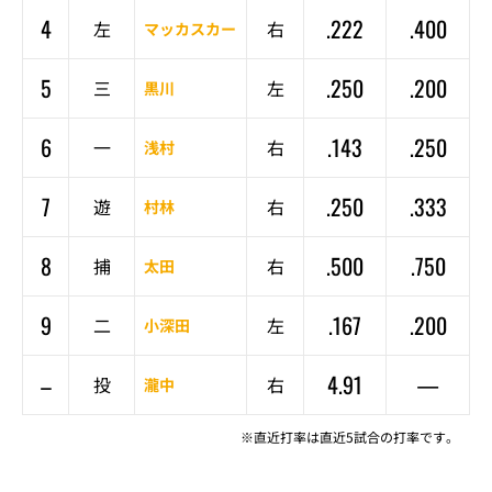
4
.222
.400
左
右
マッカスカー
5
.250
.200
三
左
黒川
6
.143
.250
一
右
浅村
7
.250
.333
遊
右
村林
8
.500
.750
捕
右
太田
9
.167
.200
二
左
小深田
–
4.91
—
投
右
瀧中
※直近打率は直近5試合の打率です。