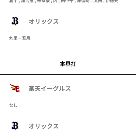
瀧中
,
加治屋
,
宋家豪
,
内
,
田中千
,
津留崎
–
太田
,
伊藤光
オリックス
九里
–
若月
本塁打
楽天イーグルス
なし
オリックス