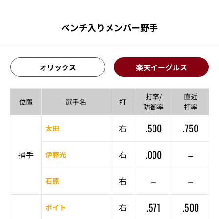
ベンチ入りメンバー野手
オリックス
楽天イーグルス
打率/
直近
位置
選手名
打
防御率
打率
.500
.750
右
太田
.000
–
捕手
右
伊藤光
–
–
右
石原
.571
.500
右
ボイト