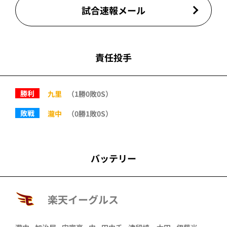
試合速報メール
責任投手
勝利
九里
（1勝0敗0S）
敗戦
瀧中
（0勝1敗0S）
バッテリー
楽天イーグルス