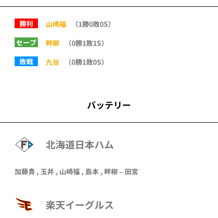
勝利
山崎福
（1勝0敗0S）
セーブ
畔柳
（0勝1敗1S）
敗戦
九谷
（0勝1敗0S）
バッテリー
北海道日本ハム
加藤貴
,
玉井
,
山崎福
,
島本
,
畔柳
–
田宮
楽天イーグルス