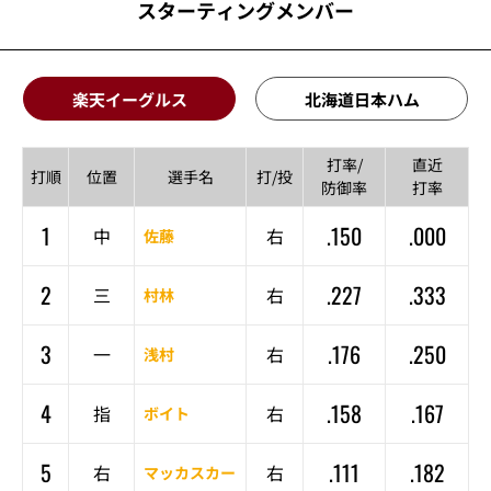
スターティングメンバー
楽天イーグルス
北海道日本ハム
打率/
直近
打順
位置
選手名
打/投
防御率
打率
1
.150
.000
中
右
佐藤
2
.227
.333
三
右
村林
3
.176
.250
一
右
浅村
4
.158
.167
指
右
ボイト
5
.111
.182
右
右
マッカスカー