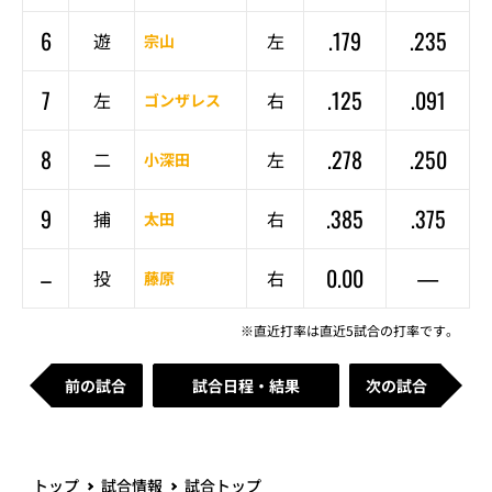
6
.179
.235
遊
左
宗山
7
.125
.091
左
右
ゴンザレス
8
.278
.250
二
左
小深田
9
.385
.375
捕
右
太田
–
0.00
—
投
右
藤原
※直近打率は直近5試合の打率です。
前の試合
試合日程・結果
次の試合
トップ
試合情報
試合トップ