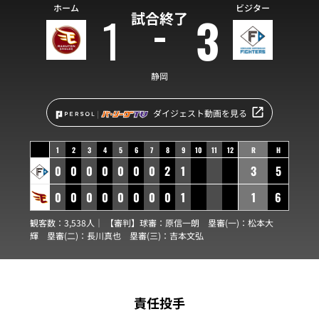
ホーム
ビジター
1
3
試合終了
静岡
ダイジェスト動画を見る
1
2
3
4
5
6
7
8
9
10
11
12
R
H
0
0
0
0
0
0
0
2
1
3
5
0
0
0
0
0
0
0
0
1
1
6
観客数：3,538人｜ 【審判】球審：
原信一朗
塁審(一)：
松本大
輝
塁審(二)：
長川真也
塁審(三)：
吉本文弘
責任投手