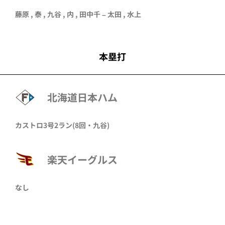
藤原
,
泰
,
九谷
,
内
,
田中千
–
太田
,
水上
本塁打
北海道日本ハム
カストロ
3号2ラン
(8回・
九谷
)
楽天イーグルス
なし