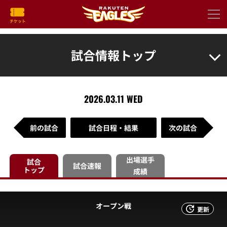
試合情報トップ
2026.03.11 WED
前の試合
試合日程・結果
次の試合
出場選手
試合
試合速報
トップ
成績
オープン戦
更新