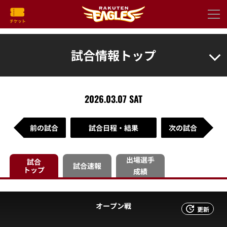
試合情報トップ
2026.03.07 SAT
前の試合
試合日程・結果
次の試合
出場選手
試合
試合速報
トップ
成績
オープン戦
更新