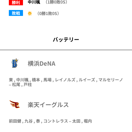
中川颯
（1勝0敗0S）
勝利
敗戦
泰
（0勝1敗0S）
バッテリー
横浜DeNA
東 , 中川颯 , 橋本 , 馬場 , レイノルズ , ルイーズ , マルセリーノ
– 松尾 , 戸柱
楽天イーグルス
前田健
,
九谷
,
泰
,
コントレラス
–
太田
,
堀内