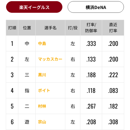
楽天イーグルス
横浜DeNA
打率/
直近
打順
位置
選手名
打/投
防御率
打率
1
.333
.200
中
左
中島
2
.133
.200
左
右
マッカスカー
3
.188
.222
三
左
黒川
4
.118
.083
指
右
ボイト
5
.267
.182
二
右
村林
6
.208
.308
遊
左
宗山