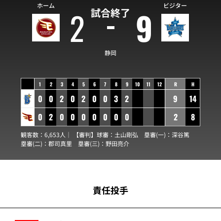
ホーム
ビジター
2
9
試合終了
静岡
1
2
3
4
5
6
7
8
9
10
11
12
R
H
0
0
2
0
2
0
0
3
2
9
14
0
2
0
0
0
0
0
0
0
2
8
観客数：6,653人｜ 【審判】球審：
土山剛弘
塁審(一)：
深谷篤
塁審(二)：
郡司真里
塁審(三)：
野田亮介
責任投手